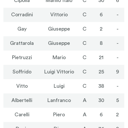
Cipolla
Manlio Italo
C
30
6
Corradini
Vittorio
C
6
-
Gay
Giuseppe
C
2
-
Grattarola
Giuseppe
C
8
-
Pietruzzi
Mario
C
21
-
Soffrido
Luigi Vittorio
C
25
9
Vitto
Luigi
C
38
-
Albertelli
Lanfranco
A
30
5
Carelli
Piero
A
6
2