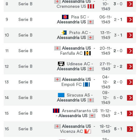
Alessandria US
-
8
Serie B
10-
3
- 0
Cremonese US
1949
Pisa SC -
06-11-
9
Serie B
2 -
1
Alessandria US
1949
Prato AC -
13-11-
10
Serie B
3 -
1
Alessandria US
1949
Alessandria US
-
20-11-
11
Serie B
2
- 0
Fanfulla AC
1949
Udinese AC -
27-11-
12
Serie B
2 -
2
Alessandria US
1949
04-
Alessandria US
-
13
Serie B
12-
2
- 0
Empoli FC
1949
08-
Siracusa AS -
14
Serie B
12-
5 -
0
Alessandria US
1949
Arsenaltaranto US
11-12-
15
Serie B
2 -
1
-
Alessandria US
1949
Alessandria US
-
18-12-
16
Serie B
5
- 1
Vicenza AC
1949
25-