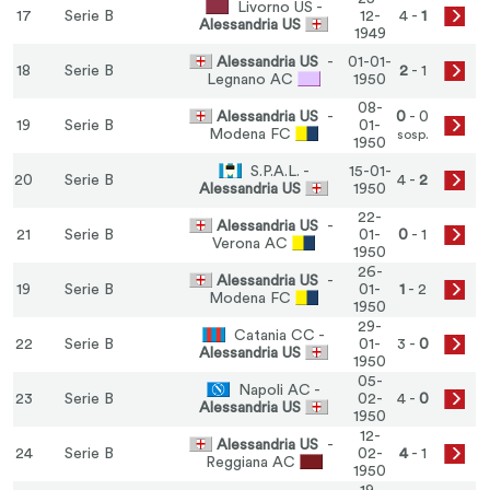
Livorno US -
17
Serie B
12-
4 -
1
Alessandria US
1949
Alessandria US
-
01-01-
18
Serie B
2
- 1
Legnano AC
1950
08-
Alessandria US
-
0
- 0
19
Serie B
01-
Modena FC
sosp.
1950
S.P.A.L. -
15-01-
20
Serie B
4 -
2
Alessandria US
1950
22-
Alessandria US
-
21
Serie B
01-
0
- 1
Verona AC
1950
26-
Alessandria US
-
19
Serie B
01-
1
- 2
Modena FC
1950
29-
Catania CC -
22
Serie B
01-
3 -
0
Alessandria US
1950
05-
Napoli AC -
23
Serie B
02-
4 -
0
Alessandria US
1950
12-
Alessandria US
-
24
Serie B
02-
4
- 1
Reggiana AC
1950