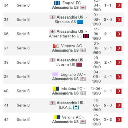
30-
Empoli FC -
34
Serie B
04-
1 -
1
Alessandria US
1950
07-
Alessandria US
-
35
Serie B
05-
2
- 0
Siracusa AS
1950
14-
Alessandria US
-
36
Serie B
05-
2
- 1
Arsenaltaranto US
1950
21-
Vicenza AC -
37
Serie B
05-
2 -
1
Alessandria US
1950
28-
Alessandria US
-
38
Serie B
05-
2
- 1
Livorno US
1950
04-
Legnano AC -
39
Serie B
06-
4 -
1
Alessandria US
1950
Modena FC -
11-06-
40
Serie B
2 -
1
Alessandria US
1950
18-
Alessandria US
-
41
Serie B
06-
5
- 0
S.P.A.L.
1950
25-
Verona AC -
42
Serie B
06-
3 -
2
Alessandria US
1950