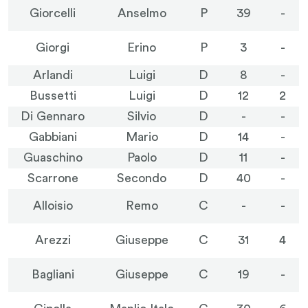
Giorcelli
Anselmo
P
39
-
Giorgi
Erino
P
3
-
Arlandi
Luigi
D
8
-
Bussetti
Luigi
D
12
2
Di Gennaro
Silvio
D
-
-
Gabbiani
Mario
D
14
-
Guaschino
Paolo
D
11
-
Scarrone
Secondo
D
40
-
Alloisio
Remo
C
-
-
Arezzi
Giuseppe
C
31
4
Bagliani
Giuseppe
C
19
-