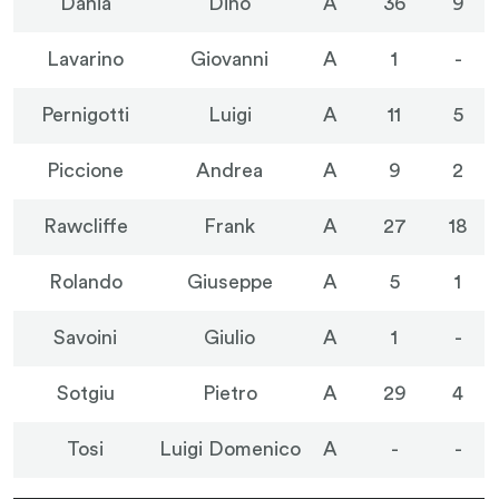
Dania
Dino
A
36
9
Lavarino
Giovanni
A
1
-
Pernigotti
Luigi
A
11
5
Piccione
Andrea
A
9
2
Rawcliffe
Frank
A
27
18
Rolando
Giuseppe
A
5
1
Savoini
Giulio
A
1
-
Sotgiu
Pietro
A
29
4
Tosi
Luigi Domenico
A
-
-