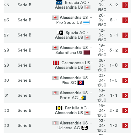
19-
Brescia AC -
25
Serie B
02-
3 -
2
Alessandria US
1950
26-
Alessandria US
-
26
Serie B
02-
6
- 1
Pro Sesto US
1950
12-
Spezia AC -
27
Serie B
03-
2 -
1
Alessandria US
1950
19-
Alessandria US
-
28
Serie B
03-
3
- 2
Salernitana US
1950
26-
Cremonese US -
29
Serie B
03-
1 -
0
Alessandria US
1950
02-
Alessandria US
-
30
Serie B
04-
1
- 0
Pisa SC
1950
10-
Alessandria US
-
31
Serie B
04-
1
- 1
Prato AC
1950
16-
Fanfulla AC -
32
Serie B
04-
2 -
2
Alessandria US
1950
23-
Alessandria US
-
33
Serie B
04-
1
- 2
Udinese AC
1950