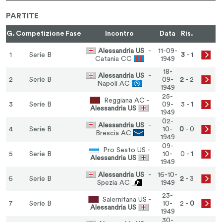
PARTITE
G.
Competizione
Fase
Incontro
Data
Ris.
Alessandria US
-
11-09-
1
Serie B
3
- 1
Catania CC
1949
18-
Alessandria US
-
2
Serie B
09-
2
- 2
Napoli AC
1949
25-
Reggiana AC -
3
Serie B
09-
3 -
1
Alessandria US
1949
02-
Alessandria US
-
4
Serie B
10-
0
- 0
Brescia AC
1949
09-
Pro Sesto US -
5
Serie B
10-
0 -
1
Alessandria US
1949
Alessandria US
-
16-10-
6
Serie B
2
- 3
Spezia AC
1949
23-
Salernitana US -
7
Serie B
10-
2 -
0
Alessandria US
1949
30-