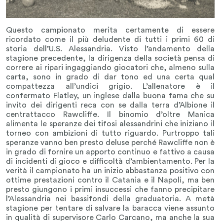
Questo campionato merita certamente di essere
ricordato come il più deludente di tutti i primi 60 di
storia dell’U.S. Alessandria. Visto l’andamento della
stagione precedente, la dirigenza della società pensa di
correre ai ripari ingaggiando giocatori che, almeno sulla
carta, sono in grado di dar tono ed una certa qual
compattezza all’undici grigio. L’allenatore è il
confermato Flatley, un inglese dalla buona fama che su
invito dei dirigenti reca con se dalla terra d’Albione il
centrattacco Rawcliffe. Il binomio d’oltre Manica
alimenta le speranze dei tifosi alessandrini che iniziano il
torneo con ambizioni di tutto riguardo. Purtroppo tali
speranze vanno ben presto deluse perché Rawcliffe non è
in grado di fornire un apporto continuo e fattivo a causa
di incidenti di gioco e difficoltà d’ambientamento. Per la
verità il campionato ha un inizio abbastanza positivo con
ottime prestazioni contro il Catania e il Napoli, ma ben
presto giungono i primi insuccessi che fanno precipitare
l’Alessandria nei bassifondi della graduatoria. A metà
stagione per tentare di salvare la baracca viene assunto
in qualità di supervisore Carlo Carcano, ma anche la sua