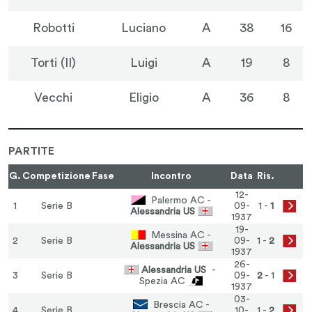
Robotti
Luciano
A
38
16
Torti (II)
Luigi
A
19
8
Vecchi
Eligio
A
36
8
PARTITE
G.
Competizione
Fase
Incontro
Data
Ris.
12-
Palermo AC -
1
Serie B
09-
1 -
1
Alessandria US
1937
19-
Messina AC -
2
Serie B
09-
1 -
2
Alessandria US
1937
26-
Alessandria US
-
3
Serie B
09-
2
- 1
Spezia AC
1937
03-
Brescia AC -
4
Serie B
10-
1 -
2