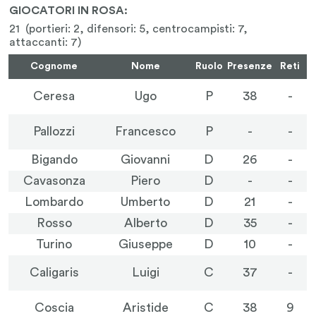
GIOCATORI IN ROSA:
21 (portieri: 2, difensori: 5, centrocampisti: 7,
attaccanti: 7)
Cognome
Nome
Ruolo
Presenze
Reti
Ceresa
Ugo
P
38
-
Pallozzi
Francesco
P
-
-
Bigando
Giovanni
D
26
-
Cavasonza
Piero
D
-
-
Lombardo
Umberto
D
21
-
Rosso
Alberto
D
35
-
Turino
Giuseppe
D
10
-
Caligaris
Luigi
C
37
-
Coscia
Aristide
C
38
9