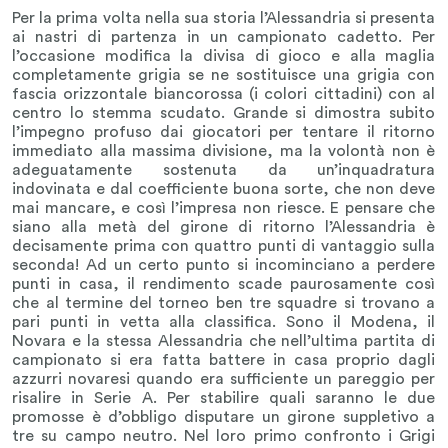
Per la prima volta nella sua storia l’Alessandria si presenta
ai nastri di partenza in un campionato cadetto. Per
l’occasione modifica la divisa di gioco e alla maglia
completamente grigia se ne sostituisce una grigia con
fascia orizzontale biancorossa (i colori cittadini) con al
centro lo stemma scudato. Grande si dimostra subito
l’impegno profuso dai giocatori per tentare il ritorno
immediato alla massima divisione, ma la volontà non è
adeguatamente sostenuta da un’inquadratura
indovinata e dal coefficiente buona sorte, che non deve
mai mancare, e così l’impresa non riesce. E pensare che
siano alla metà del girone di ritorno l’Alessandria è
decisamente prima con quattro punti di vantaggio sulla
seconda! Ad un certo punto si incominciano a perdere
punti in casa, il rendimento scade paurosamente così
che al termine del torneo ben tre squadre si trovano a
pari punti in vetta alla classifica. Sono il Modena, il
Novara e la stessa Alessandria che nell’ultima partita di
campionato si era fatta battere in casa proprio dagli
azzurri novaresi quando era sufficiente un pareggio per
risalire in Serie A. Per stabilire quali saranno le due
promosse è d’obbligo disputare un girone suppletivo a
tre su campo neutro. Nel loro primo confronto i Grigi