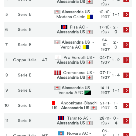
Alessandria US
1937
Alessandria US
-
10-10-
5
Serie B
1
- 1
Modena Calcio
1937
Pisa AC -
17-10-
2 -
6
Serie B
Alessandria US
1937
0
24-
Alessandria US
-
2
-
7
Serie B
10-
Verona AC
0
1937
Pro Vercelli US -
04-11-
1
Coppa Italia
4T
1 -
2
Alessandria US
1937
Cremonese US -
07-11-
8
Serie B
1 -
4
Alessandria US
1937
Alessandria US
-
14-11-
9
Serie B
1
- 1
Venezia AFC
1937
Anconitana-Bianchi
21-11-
1 -
10
Serie B
US -
Alessandria US
1937
0
Taranto AS -
28-11-
0 -
11
Serie B
Alessandria US
1937
4
05-
Novara AC -