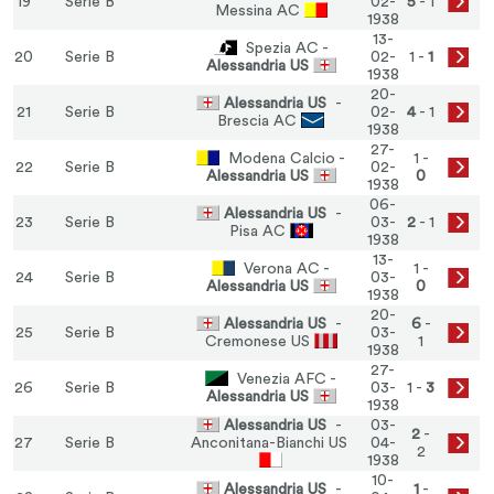
19
Serie B
02-
5
- 1
Messina AC
1938
13-
Spezia AC -
20
Serie B
02-
1 -
1
Alessandria US
1938
20-
Alessandria US
-
21
Serie B
02-
4
- 1
Brescia AC
1938
27-
Modena Calcio -
1 -
22
Serie B
02-
Alessandria US
0
1938
06-
Alessandria US
-
23
Serie B
03-
2
- 1
Pisa AC
1938
13-
Verona AC -
1 -
24
Serie B
03-
Alessandria US
0
1938
20-
Alessandria US
-
6
-
25
Serie B
03-
Cremonese US
1
1938
27-
Venezia AFC -
26
Serie B
03-
1 -
3
Alessandria US
1938
Alessandria US
-
03-
2
-
27
Serie B
Anconitana-Bianchi US
04-
2
1938
10-
Alessandria US
-
1
-