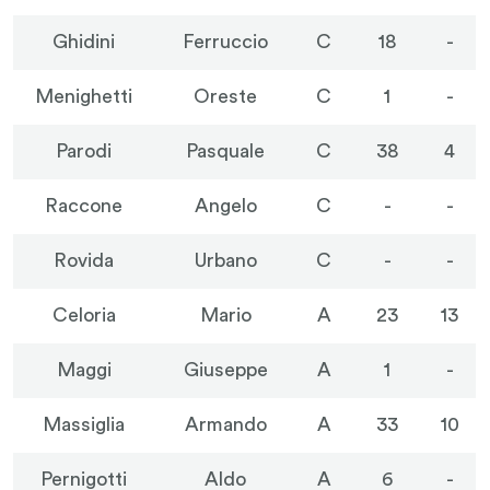
Ghidini
Ferruccio
C
18
-
Menighetti
Oreste
C
1
-
Parodi
Pasquale
C
38
4
Raccone
Angelo
C
-
-
Rovida
Urbano
C
-
-
Celoria
Mario
A
23
13
Maggi
Giuseppe
A
1
-
Massiglia
Armando
A
33
10
Pernigotti
Aldo
A
6
-