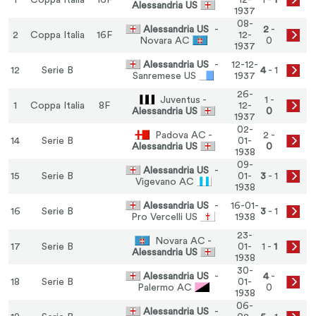
1
Coppa Italia
16F
12-
1 -
1
Alessandria US
1937
08-
Alessandria US
-
2
-
2
Coppa Italia
16F
12-
Novara AC
0
1937
Alessandria US
-
12-12-
12
Serie B
4
- 1
Sanremese US
1937
26-
Juventus -
1 -
1
Coppa Italia
8F
12-
Alessandria US
0
1937
02-
Padova AC -
2 -
14
Serie B
01-
Alessandria US
0
1938
09-
Alessandria US
-
15
Serie B
01-
3
- 1
Vigevano AC
1938
Alessandria US
-
16-01-
16
Serie B
3
- 1
Pro Vercelli US
1938
23-
Novara AC -
17
Serie B
01-
1 -
1
Alessandria US
1938
30-
Alessandria US
-
4
-
18
Serie B
01-
Palermo AC
0
1938
06-
Alessandria US
-