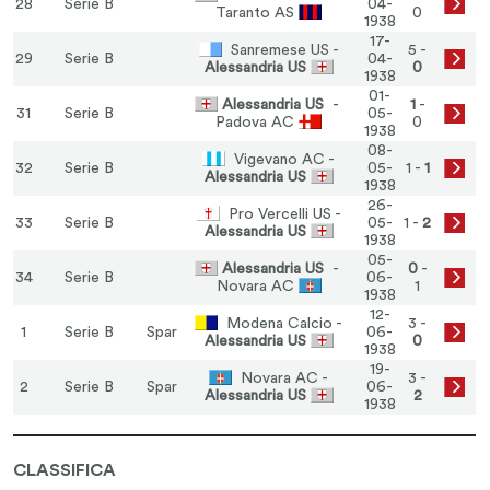
28
Serie B
04-
Taranto AS
0
1938
17-
Sanremese US -
5 -
29
Serie B
04-
Alessandria US
0
1938
01-
Alessandria US
-
1
-
31
Serie B
05-
Padova AC
0
1938
08-
Vigevano AC -
32
Serie B
05-
1 -
1
Alessandria US
1938
26-
Pro Vercelli US -
33
Serie B
05-
1 -
2
Alessandria US
1938
05-
Alessandria US
-
0
-
34
Serie B
06-
Novara AC
1
1938
12-
Modena Calcio -
3 -
1
Serie B
Spar
06-
Alessandria US
0
1938
19-
Novara AC -
3 -
2
Serie B
Spar
06-
Alessandria US
2
1938
CLASSIFICA