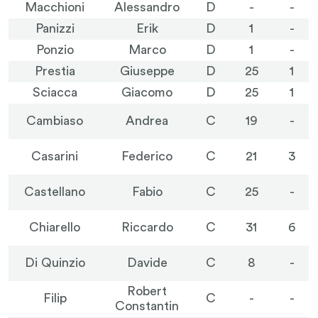
Macchioni
Alessandro
D
-
-
Panizzi
Erik
D
1
-
Ponzio
Marco
D
1
-
Prestia
Giuseppe
D
25
1
Sciacca
Giacomo
D
25
1
Cambiaso
Andrea
C
19
-
Casarini
Federico
C
21
3
Castellano
Fabio
C
25
-
Chiarello
Riccardo
C
31
6
Di Quinzio
Davide
C
8
-
Robert
Filip
C
-
-
Constantin