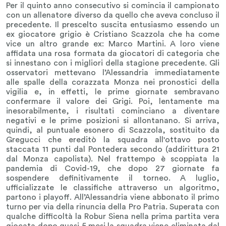
Per il quinto anno consecutivo si comincia il campionato
con un allenatore diverso da quello che aveva concluso il
precedente. Il prescelto suscita entusiasmo essendo un
ex giocatore grigio è Cristiano Scazzola che ha come
vice un altro grande ex: Marco Martini. A loro viene
affidata una rosa formata da giocatori di categoria che
si innestano con i migliori della stagione precedente. Gli
osservatori mettevano l’Alessandria immediatamente
alle spalle della corazzata Monza nei pronostici della
vigilia e, in effetti, le prime giornate sembravano
confermare il valore dei Grigi. Poi, lentamente ma
inesorabilmente, i risultati cominciano a diventare
negativi e le prime posizioni si allontanano. Si arriva,
quindi, al puntuale esonero di Scazzola, sostituito da
Gregucci che ereditò la squadra all'ottavo posto
staccata 11 punti dal Pontedera secondo (addirittura 21
dal Monza capolista). Nel frattempo è scoppiata la
pandemia di Covid-19, che dopo 27 giornate fa
sospendere definitivamente il torneo. A luglio,
ufficializzate le classifiche attraverso un algoritmo,
partono i playoff. All’Alessandria viene abbonato il primo
turno per via della rinuncia della Pro Patria. Superata con
qualche difficoltà la Robur Siena nella prima partita vera
giocata dopo quasi 5 mesi la squadra viene eliminata dal