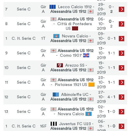
29-
Gir
Lecco Calcio 1912 -
0 -
7
Serie C
09-
A
Alessandria US 1912
2
2019
Alessandria US 1912
06-
Gir
0
-
8
Serie C
- Città di Pontedera
10-
A
2
US
2019
09-
Novara Calcio -
1
C. It. Serie C
1T
10-
0 -
1
Alessandria US 1912
2019
13-
Gir
Alessandria US 1912
9
Serie C
10-
1
- 1
A
- Como 1907
2019
19-
Gir
Arezzo SS -
10
Serie C
10-
1 -
1
A
Alessandria US 1912
2019
23-
Gir
Alessandria US 1912
11
Serie C
10-
1
- 1
A
- Pistoiese 1921 US
2019
27-
Gir
Albinoleffe UC -
12
Serie C
10-
4 -
1
A
Alessandria US 1912
2019
02-
Gir
Alessandria US 1912
13
Serie C
11-
1
- 0
A
- Novara Calcio
2019
06-
Juventus FC U23 -
1
C. It. Serie C
16F
11-
1 -
0
Alessandria US 1912