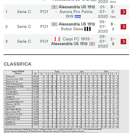
2020
rinv.
Alessandria US 1912
01-
3
-
1
Serie C
POf
- Aurora Pro Patria
07-
0
1919
2020
tav.
05-
Alessandria US 1912
3
-
2
Serie C
POf
07-
- Robur Siena
2
2020
09-
Carpi FC 1909 -
2 -
3
Serie C
POf
07-
Alessandria US 1912
2
2020
CLASSIFICA