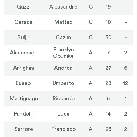
Gazzi
Alessandro
C
19
-
Gerace
Matteo
C
10
-
Suljić
Cazim
C
30
-
Franklyn
Akammadu
A
7
2
Obunike
Arrighini
Andrea
A
27
6
Eusepi
Umberto
A
28
12
Martignago
Riccardo
A
6
1
Pandolfi
Luca
A
14
2
Sartore
Francisco
A
25
2