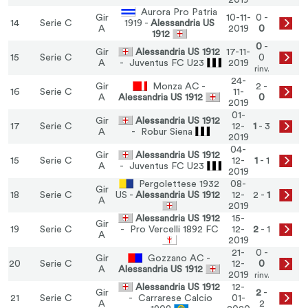
2019
Aurora Pro Patria
Gir
10-11-
0 -
14
Serie C
1919 -
Alessandria US
A
2019
0
1912
0
-
Gir
Alessandria US 1912
17-11-
15
Serie C
0
A
- Juventus FC U23
2019
rinv.
24-
Gir
Monza AC -
2 -
16
Serie C
11-
A
Alessandria US 1912
0
2019
01-
Gir
Alessandria US 1912
17
Serie C
12-
1
- 3
A
- Robur Siena
2019
04-
Gir
Alessandria US 1912
15
Serie C
12-
1
- 1
A
- Juventus FC U23
2019
Pergolettese 1932
08-
Gir
18
Serie C
US -
Alessandria US 1912
12-
2 -
1
A
2019
Alessandria US 1912
15-
Gir
19
Serie C
- Pro Vercelli 1892 FC
12-
2
- 1
A
2019
21-
0 -
Gir
Gozzano AC -
20
Serie C
12-
0
A
Alessandria US 1912
2019
rinv.
Alessandria US 1912
12-
Gir
2
-
21
Serie C
- Carrarese Calcio
01-
A
2