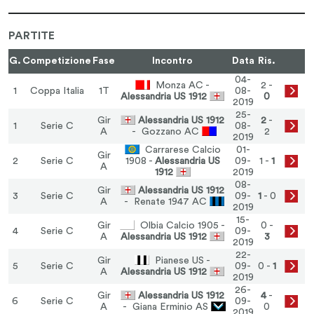
PARTITE
G.
Competizione
Fase
Incontro
Data
Ris.
04-
Monza AC -
2 -
1
Coppa Italia
1T
08-
Alessandria US 1912
0
2019
25-
Gir
Alessandria US 1912
2
-
1
Serie C
08-
A
- Gozzano AC
2
2019
Carrarese Calcio
01-
Gir
2
Serie C
1908 -
Alessandria US
09-
1 -
1
A
1912
2019
08-
Gir
Alessandria US 1912
3
Serie C
09-
1
- 0
A
- Renate 1947 AC
2019
15-
Gir
Olbia Calcio 1905 -
0 -
4
Serie C
09-
A
Alessandria US 1912
3
2019
22-
Gir
Pianese US -
5
Serie C
09-
0 -
1
A
Alessandria US 1912
2019
26-
Gir
Alessandria US 1912
4
-
6
Serie C
09-
A
- Giana Erminio AS
0
2019