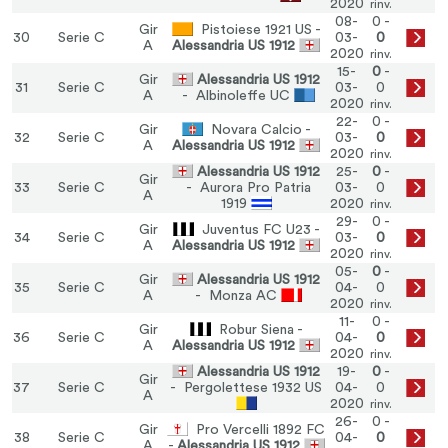
2020
rinv.
08-
0 -
Gir
Pistoiese 1921 US -
30
Serie C
03-
0
A
Alessandria US 1912
2020
rinv.
15-
0
-
Gir
Alessandria US 1912
31
Serie C
03-
0
A
- Albinoleffe UC
2020
rinv.
22-
0 -
Gir
Novara Calcio -
32
Serie C
03-
0
A
Alessandria US 1912
2020
rinv.
Alessandria US 1912
25-
0
-
Gir
33
Serie C
- Aurora Pro Patria
03-
0
A
1919
2020
rinv.
29-
0 -
Gir
Juventus FC U23 -
34
Serie C
03-
0
A
Alessandria US 1912
2020
rinv.
05-
0
-
Gir
Alessandria US 1912
35
Serie C
04-
0
A
- Monza AC
2020
rinv.
11-
0 -
Gir
Robur Siena -
36
Serie C
04-
0
A
Alessandria US 1912
2020
rinv.
Alessandria US 1912
19-
0
-
Gir
37
Serie C
- Pergolettese 1932 US
04-
0
A
2020
rinv.
26-
0 -
Gir
Pro Vercelli 1892 FC
38
Serie C
04-
0
A
-
Alessandria US 1912