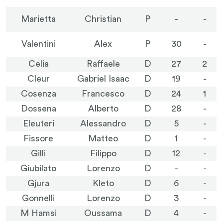
Marietta
Christian
P
-
-
Valentini
Alex
P
30
-
Celia
Raffaele
D
27
2
Cleur
Gabriel Isaac
D
19
-
Cosenza
Francesco
D
24
1
Dossena
Alberto
D
28
-
Eleuteri
Alessandro
D
5
-
Fissore
Matteo
D
1
-
Gilli
Filippo
D
12
-
Giubilato
Lorenzo
D
-
-
Gjura
Kleto
D
6
-
Gonnelli
Lorenzo
D
3
-
M Hamsi
Oussama
D
4
-