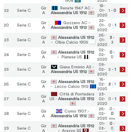
1908
2020
18-
Gir
Renate 1947 AC -
22
Serie C
01-
1 -
0
A
Alessandria US 1912
2020
22-
Gir
Gozzano AC -
20
Serie C
01-
0 -
1
A
Alessandria US 1912
2020
26-
Gir
Alessandria US 1912
3
-
23
Serie C
01-
A
- Olbia Calcio 1905
3
2020
02-
Gir
Alessandria US 1912
0
-
24
Serie C
02-
A
- Pianese US
0
2020
09-
Gir
Giana Erminio AS -
25
Serie C
02-
2 -
1
A
Alessandria US 1912
2020
16-
Gir
Alessandria US 1912
26
Serie C
02-
2
- 1
A
- Lecco Calcio 1912
2020
Città di Pontedera
23-
Gir
27
Serie C
US -
Alessandria US 1912
02-
0 -
1
A
2020
26-
0 -
Gir
Como 1907 -
28
Serie C
02-
0
A
Alessandria US 1912
2020
rinv.
01-
0
-
Gir
Alessandria US 1912
29
Serie C
03-
0
A
- Arezzo SS