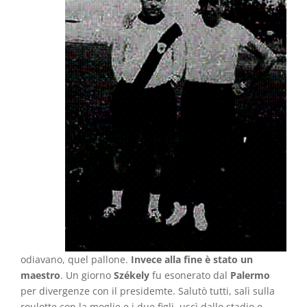
odiavano, quel pallone.
Invece alla fine è stato un
maestro
. Un giorno
Székely
fu esonerato dal
Palermo
per divergenze con il presidemte. Salutò tutti, salì sulla
roulotte con la moglie e i due figli, uscì dallo stadio e