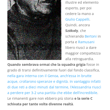
illustre ed elemento
esperto, per poi
cedere la mano a
Giulio Cappelli
.
Quindi, ancora
Székely
, che
schierando
Bertoni
in
porta e
Ramusani
libero riuscì a dare
maggior compattezza
alla retroguardia.
Quando sembrava ormai che la squadra grigia
fosse in
grado di trarsi definitivamente fuori dal fondo classifica,
nella gara interna con il Genoa, anch’essa in brutte
acque, crollarono speranze e dignità. In vantaggio infatti
di due reti a dieci minuti dal termine, l’Alessandria riuscì
a perdere per 3-2 una partita che ebbe dell’incredibile
.
Le rimanenti gare non ebbero più storia
e la serie C
schivata per tante volte divenne realtà
.