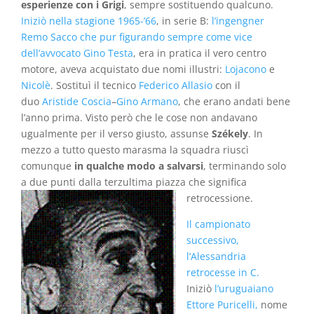
esperienze con i Grigi
, sempre sostituendo qualcuno.
Iniziò nella stagione 1965-’66
, in serie B:
l’ingengner
Remo Sacco che pur figurando sempre come vice
dell’avvocato Gino Testa
, era in pratica il vero centro
motore, aveva acquistato due nomi illustri:
Lojacono
e
Nicolè
. Sostituì il tecnico
Federico Allasio
con il
duo
Aristide Coscia
–
Gino Armano
, che erano andati bene
l’anno prima. Visto però che le cose non andavano
ugualmente per il verso giusto, assunse
Székely
. In
mezzo a tutto questo marasma la squadra riuscì
comunque
in qualche modo a salvarsi
, terminando solo
a due punti dalla terzultima piazza che significa
retrocessione.
Il campionato
successivo,
l’Alessandria
retrocesse in C.
Iniziò
l’uruguaiano
Ettore Puricelli,
nome