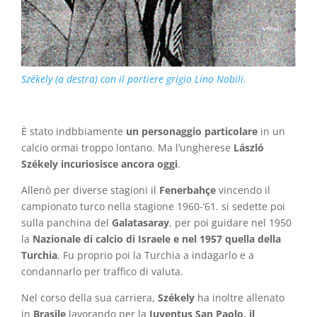
Székely (a destra) con il portiere grigio Lino Nobili.
È stato indbbiamente
un personaggio particolare
in un
calcio ormai troppo lontano. Ma l’ungherese
László
Székely
incuriosisce ancora oggi
.
Allenò per diverse stagioni il
Fenerbahçe
vincendo il
campionato turco nella stagione 1960-‘61. si sedette poi
sulla panchina del
Galatasaray
, per poi guidare nel 1950
la
Nazionale di calcio di Israele e nel 1957 quella della
Turchia
. Fu proprio poi la Turchia a indagarlo e a
condannarlo per traffico di valuta.
Nel corso della sua carriera,
Székely
ha inoltre allenato
in
Brasile
lavorando per la
Juventus San Paolo, il