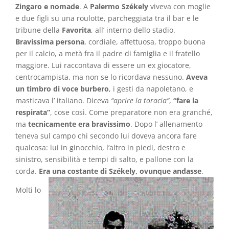
Zingaro e nomade
. A
Palermo Székely
viveva con moglie
e due figli su una roulotte, parcheggiata tra il bar e le
tribune della
Favorita
, all’ interno dello stadio.
Bravissima persona
, cordiale, affettuosa, troppo buona
per il calcio, a metà fra il padre di famiglia e il fratello
maggiore. Lui raccontava di essere un ex giocatore,
centrocampista, ma non se lo ricordava nessuno.
Aveva
un timbro di voce burbero
, i gesti da napoletano, e
masticava l’ italiano. Diceva
“aprire la toracia”
,
“fare la
respirata”
, cose così. Come preparatore non era granché,
ma
tecnicamente era bravissimo
. Dopo l’ allenamento
teneva sul campo chi secondo lui doveva ancora fare
qualcosa: lui in ginocchio, l’altro in piedi, destro e
sinistro, sensibilità e tempi di salto, e pallone con la
corda.
Era una costante di Székely, ovunque andasse
.
Molti lo