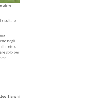
n altro
 risultato
 una
iene negli
lla rete di
nare solo per
 come
i,
tteo Bianchi