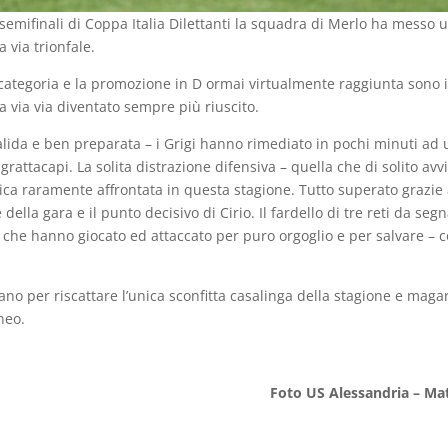
 semifinali di Coppa Italia Dilettanti la squadra di Merlo ha messo u
 via trionfale.
categoria e la promozione in D ormai virtualmente raggiunta sono il
ma via via diventato sempre più riuscito.
lida e ben preparata – i Grigi hanno rimediato in pochi minuti ad
attacapi. La solita distrazione difensiva – quella che di solito avv
ica raramente affrontata in questa stagione. Tutto superato grazie a
della gara e il punto decisivo di Cirio. Il fardello di tre reti da seg
i che hanno giocato ed attaccato per puro orgoglio e per salvare –
no per riscattare l’unica sconfitta casalinga della stagione e magar
neo.
Foto US Alessandria – Ma