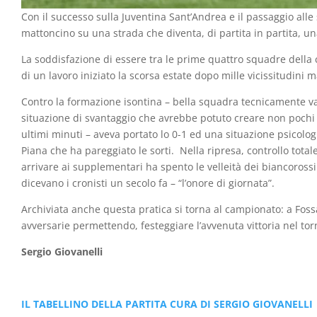
Con il successo sulla Juventina Sant’Andrea e il passaggio alle
mattoncino su una strada che diventa, di partita in partita, una
La soddisfazione di essere tra le prime quattro squadre della 
di un lavoro iniziato la scorsa estate dopo mille vicissitudini 
Contro la formazione isontina – bella squadra tecnicamente va
situazione di svantaggio che avrebbe potuto creare non pochi gr
ultimi minuti – aveva portato lo 0-1 ed una situazione psicolog
Piana che ha pareggiato le sorti. Nella ripresa, controllo totale 
arrivare ai supplementari ha spento le velleità dei biancoross
dicevano i cronisti un secolo fa – “l’onore di giornata”.
Archiviata anche questa pratica si torna al campionato: a Fossa
avversarie permettendo, festeggiare l’avvenuta vittoria nel tor
Sergio Giovanelli
IL TABELLINO DELLA PARTITA CURA DI SERGIO GIOVANELLI