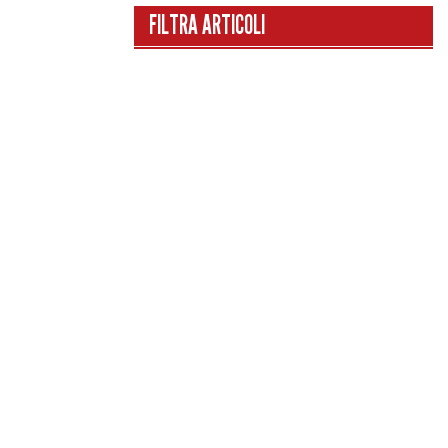
FILTRA ARTICOLI
CATEGORIE
HOME
I CAMPIONI DI UN SECOLO
I GRIGI IN NAZIONALE
LE GRANDI SFIDE
NEWS
RACCONTI DA GRIGI