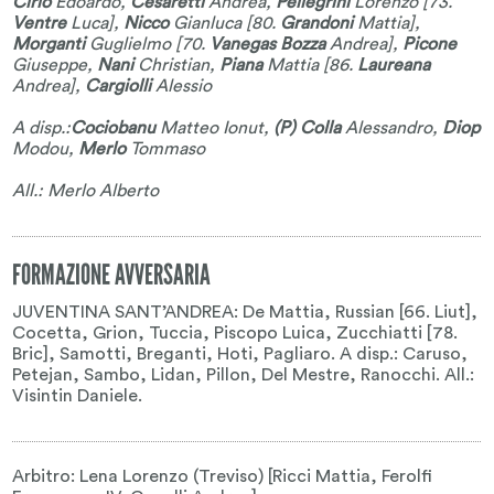
Cirio
Edoardo
,
Cesaretti
Andrea
,
Pellegrini
Lorenzo
[73.
Ventre
Luca
],
Nicco
Gianluca
[80.
Grandoni
Mattia
],
Morganti
Guglielmo
[70.
Vanegas Bozza
Andrea
],
Picone
Giuseppe
,
Nani
Christian
,
Piana
Mattia
[86.
Laureana
Andrea
],
Cargiolli
Alessio
A disp.:
Cociobanu
Matteo Ionut
,
(P) Colla
Alessandro
,
Diop
Modou
,
Merlo
Tommaso
All.: Merlo Alberto
FORMAZIONE AVVERSARIA
JUVENTINA SANT’ANDREA: De Mattia, Russian [66. Liut],
Cocetta, Grion, Tuccia, Piscopo Luica, Zucchiatti [78.
Bric], Samotti, Breganti, Hoti, Pagliaro. A disp.: Caruso,
Petejan, Sambo, Lidan, Pillon, Del Mestre, Ranocchi. All.:
Visintin Daniele.
Arbitro: Lena Lorenzo (Treviso) [Ricci Mattia, Ferolfi