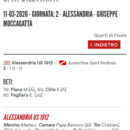
11-03-2026 - GIORNATA: 2 - ALESSANDRIA - GIUSEPPE
MOCCAGATTA
Quarti di Finale
Alessandria US 1912
-
Juventina Sant'Andrea
2
- 1 (1 - 1)
RETI:
39.
Piana
M.[A]
, 60.
Cirio
E.[A]
80.
Pagliaro
E. [Ju]
ALESSANDRIA US 1912
Menino
Matteo
,
Camara
Papa Bamory
[65.
Tos
Cristian
],