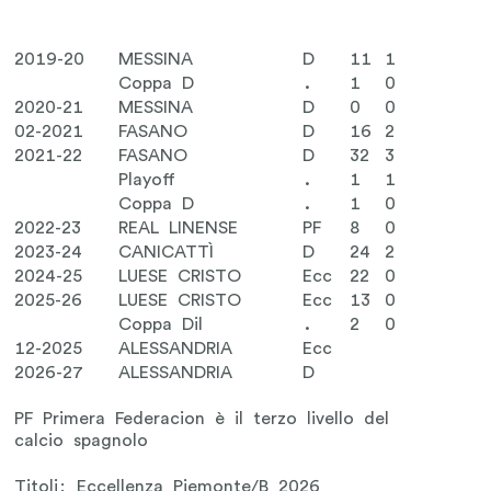
2019-20
MESSINA
D
11
1
Coppa D
.
1
0
2020-21
MESSINA
D
0
0
02-2021
FASANO
D
16
2
2021-22
FASANO
D
32
3
Playoff
.
1
1
Coppa D
.
1
0
2022-23
REAL LINENSE
PF
8
0
2023-24
CANICATTÌ
D
24
2
2024-25
LUESE CRISTO
Ecc
22
0
2025-26
LUESE CRISTO
Ecc
13
0
Coppa Dil
.
2
0
12-2025
ALESSANDRIA
Ecc
2026-27
ALESSANDRIA
D
PF Primera Federacion è il terzo livello del
calcio spagnolo
Titoli: Eccellenza Piemonte/B 2026