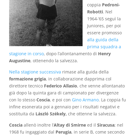
coppia
Pedroni-
Robotti
. Nel
1964-‘65 seguì la
Juniores, per poi
essere promosso
alla guida della
prima squadra a
stagione in corso
, dopo l’allontanamento di
Henry
Augustine
, ottenendo la salvezza.
Nella stagione successiva
rimase alla guida della
formazione grigia
, in collaborazione dapprima col
direttore tecnico
Federico Allasio
, che venne allontanato
già dopo la quinta gara di campionato per divergenze
con lo stesso
Coscia
, e poi con
Gino Armano
. La coppia fu
infine esonerata poi a gennaio per i risultati negativi e
sostituita da
László Székely,
che ottenne la salvezza.
Coscia
allenò inoltre l’
Altay di Smirne
ed il
Siracusa
; nel
1968 fu ingaggiato dal
Perugia
, in serie B, come secondo