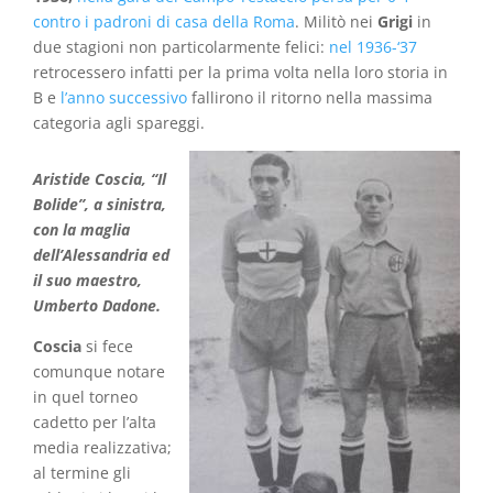
contro i padroni di casa della Roma
. Militò nei
Grigi
in
due stagioni non particolarmente felici:
nel 1936-‘37
retrocessero infatti per la prima volta nella loro storia in
B e
l’anno successivo
fallirono il ritorno nella massima
categoria agli spareggi.
Aristide Coscia, “Il
Bolide”, a sinistra,
con la maglia
dell’Alessandria ed
il suo maestro,
Umberto Dadone.
Coscia
si fece
comunque notare
in quel torneo
cadetto per l’alta
media realizzativa;
al termine gli