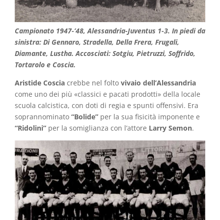
Campionato 1947-’48, Alessandria-Juventus 1-3. In piedi da
sinistra: Di Gennaro, Stradella, Della Frera, Frugali,
Diamante, Lustha. Accosciati: Sotgiu, Pietruzzi, Soffrido,
Tortarolo e Coscia.
Aristide Coscia
crebbe nel folto
vivaio dell’Alessandria
come uno dei più «classici e pacati prodotti» della locale
scuola calcistica, con doti di regia e spunti offensivi. Era
soprannominato
“Bolide”
per la sua fisicità imponente e
“Ridolini”
per la somiglianza con l’attore
Larry Semon
.