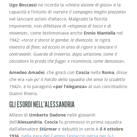
Ugo Boccassi
ne ricorda la
«chiara visione di gioco»
e la
capacità e l’intuito di
«servire il compagno meglio piazzato»
nel lanciare azioni d’attacco. Malgrado la fisicità
imponente, non difettava di
«eleganza di tocco e di
movenze»
, come testimoniava anche
Ennio Mantella
nel
1942:
«torce e storce le gambe; le divincola; le rigira,
maestro di finte: ed eccolo in area di rigore a lanciare il
centravanti. Guarda di traverso, dopo un’azione, come il
cacciatore la preda che fugge; e ricomincia, come danzasse»
.
Amedeo Amadei
, che giocò con
Coscia
nella
Roma
, disse
che era
«un po’ il Falcão della squadra che vinse lo scudetto
1942»
, e lo paragonò
«per l’eleganza»
al suo concittadino
Gianni Rivera.
GLI ESORDI NELL’ALESSANDRIA
Allievo di
Umberto Dadone
nelle giovanili
dell’
Alessandria
,
Coscia
fu promosso in prima squadra
dall’allenatore
Stürmer
e debuttò in serie A
il 4 ottobre
1936,
nella gara del Campo Testaccio persa per 0-1