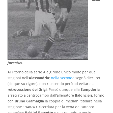
Juventus
.
Al ritorno della serie A a girone unico militò per due
stagioni nell’
Alessandria
;
nella seconda
segnò dieci reti
(cinque su rigore), non riuscendo però ad evitare la
retrocessione dei Grigi
. Passò dunque alla
Sampdoria
;
arretrato a centrocampo dall’allenatore
Baloncieri
, formò
con
Bruno Gramaglia
la coppia di mediani titolare nella
stagione 1948-‘49, ricordata per la vena dell’attacco
«atomico»
Baldini-Bassetto
e per un quinto posto