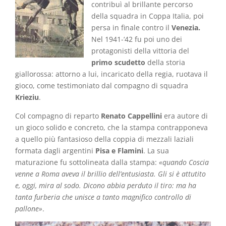
contribuì al brillante percorso
della squadra in Coppa Italia, poi
persa in finale contro il
Venezia.
Nel 1941-‘42 fu poi uno dei
protagonisti della vittoria del
primo scudetto
della storia
giallorossa: attorno a lui, incaricato della regia, ruotava il
gioco, come testimoniato dal compagno di squadra
Krieziu
.
Col compagno di reparto
Renato Cappellini
era autore di
un gioco solido e concreto, che la stampa contrapponeva
a quello più fantasioso della coppia di mezzali laziali
formata dagli argentini
Pisa e Flamini
. La sua
maturazione fu sottolineata dalla stampa:
«quando Coscia
venne a Roma aveva il brillio dell’entusiasta. Gli si è attutito
e, oggi, mira al sodo. Dicono abbia perduto il tiro: ma ha
tanta furberia che unisce a tanto magnifico controllo di
pallone»
.