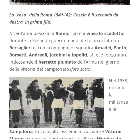
La “rosa” della Roma 1941-’42; Coscia è il secondo da
destra, in prima fila.
A vent’anni passò alla
Roma
, con cui
vinse lo scudetto
;
durante la Seconda guerra mondiale fu arruolato tra i
Bersaglieri
e, con i compagni di squadra
Amadei, Pantó,
Borsetti, Andreoli, Jacobini e Ippoliti
, si fece fotografare
indossando il
berretto piumato
dell’Arma nel giorno
della vittoria del campionato
(foto sotto)
.
Nel 1953,
durante
la
militanza
alla
Sampdoria
, fu coinvolto assieme al calciatore
Vittorio
Mornese
in un incidente stradale a
Nizza Monferrato
,