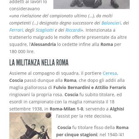
addetti ai lavori lo
consideravano
«una rivelazione del campionato ultimo (…), da molti
competenti (…) designato degno successore dei
Baloncieri
, dei
Ferrari
, degli
Scagliotti
e dei
Riccardi
»
. Intenzionata a
trattenerlo malgrado le molte offerte presentate da altre
squadre, l’
Alessandria
lo cedette infine alla
Roma
per
180 000 lire.
LA MILITANZA NELLA ROMA
Assieme al compagno di squadra, il portiere
Ceresa
,
Coscia
passò dunque alla
Roma
, che dopo gli addii alla
maglia giallorossa di
Fulvio Bernardini e Attilio Ferraris
ringiovanì la propria rosa.
Coscia
fu subito titolare, ed
esordì in campionato con la maglia romanista il 18
settembre 1938, in
Roma-Milan 1-0
, servendo a
Alghisi
l’assist per la rete decisiva.
Coscia
fu titolare fisso della
Roma
per cinque stagioni
; nel 1940-‘41