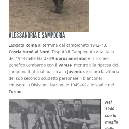
ALESSANDRIA E SAMPDORIA
Lasciata
Roma
al termine del campionato 1942-‘43,
Coscia tornò al Nord
. Disputò il Campionato Alta Italia
del 1944 nelle fila dell’
Ambrosiana-Inter
e il Torneo
Benefico Lombardo con il
Varese
, mentre alla ripresa dei
campionati ufficiali passò alla
Juventus
e sfiorò la vittoria
del suo secondo scudetto personale: i bianconeri
chiusero la Divisione Nazionale 1945-‘46 alle spalle del
Torino
.
Nel
1946
con la
maglia
della