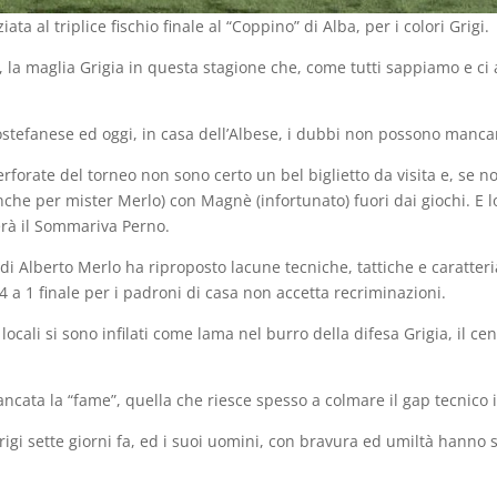
 al triplice fischio finale al “Coppino” di Alba, per i colori Grigi.
”, la maglia Grigia in questa stagione che, come tutti sappiamo e c
ostefanese ed oggi, in casa dell’Albese, i dubbi non possono manca
erforate del torneo non sono certo un bel biglietto da visita e, se n
che per mister Merlo) con Magnè (infortunato) fuori dai giochi. E 
rà il Sommariva Perno.
i Alberto Merlo ha riproposto lacune tecniche, tattiche e caratteri
4 a 1 finale per i padroni di casa non accetta recriminazioni.
locali si sono infilati come lama nel burro della difesa Grigia, il c
cata la “fame”, quella che riesce spesso a colmare il gap tecnico
rigi sette giorni fa, ed i suoi uomini, con bravura ed umiltà hanno