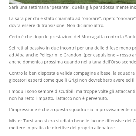
Sarà una settimana “pesante”, quella già paradossalmente iniziata
La sarà per chi è stato chiamato ad “onorare”, ripeto “onorare
dovrà essere di transizione. Non diciamo altro.
Certo è che dopo le prestazioni del Moccagatta contro la Sant
Sei reti al passivo in due incontri per una delle difese meno p
ad Alba anche Pellegrini e Grandoni (per espulsione – rosso an
anche domenica prossima quando nella tana dell’Orso scende
Contro la ben disposta e valida compagine albese, la squadra d
giocatori esperti come quelli Grigi non dovrebbero avere ed il 
I moduli sono sempre discutibili ma troppe volte gli attaccanti 
non ha retto l’impatto, l’attacco non è pervenuto.
L’impressione è che a questa squadra sia improvvisamente man
Mister Tarsitano si era studiato bene le lacune difensive dei G
mettere in pratica le direttive del proprio allenatore.