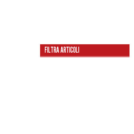
FILTRA ARTICOLI
CATEGORIE
HOME
I CAMPIONI DI UN SECOLO