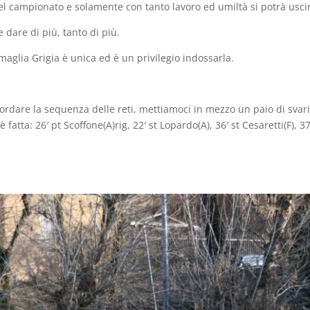
el campionato e solamente con tanto lavoro ed umiltà si potrà uscir
e dare di più, tanto di più.
maglia Grigia è unica ed è un privilegio indossarla.
icordare la sequenza delle reti, mettiamoci in mezzo un paio di svar
 fatta: 26′ pt Scoffone(A)rig, 22′ st Lopardo(A), 36′ st Cesaretti(F), 37′