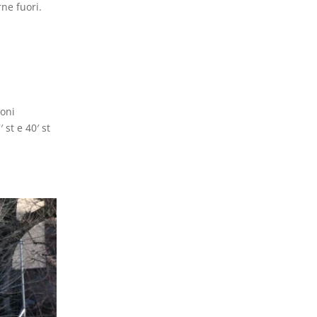
ne fuori.
ioni
 st e 40′ st