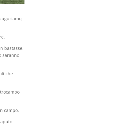
i auguriamo,
re.
on bastasse,
lo saranno
ali che
entrocampo
 in campo.
 saputo