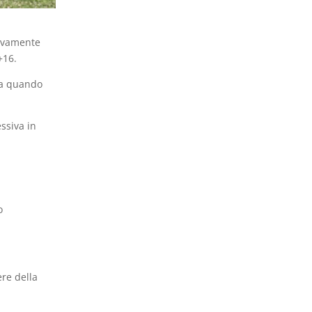
tivamente
+16.
 da quando
ssiva in
o
ere della