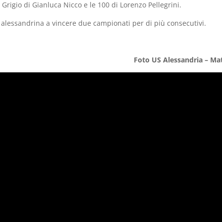
rigio di Gianluca Nicco e le 100 di Lorenzo Pellegrini.
ia alessandrina a vincere due campionati per di più consecutivi.
Foto US Alessandria – Ma