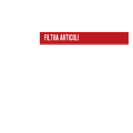
FILTRA ARTICOLI
CATEGORIE
HOME
I CAMPIONI DI UN SECOLO
I GRIGI IN NAZIONALE