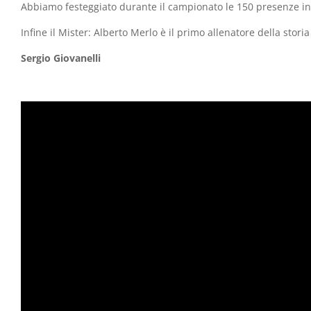
Abbiamo festeggiato durante il campionato le 150 presenze in G
Infine il Mister: Alberto Merlo è il primo allenatore della stor
Sergio Giovanelli