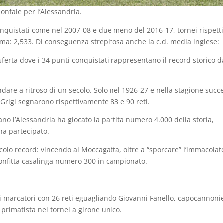
ionfale per l’Alessandria.
conquistati come nel 2007-08 e due meno del 2016-17, tornei rispet
ssima: 2,533. Di conseguenza strepitosa anche la c.d. media inglese: 
sferta dove i 34 punti conquistati rappresentano il record storico
are a ritroso di un secolo. Solo nel 1926-27 e nella stagione succe
i Grigi segnarono rispettivamente 83 e 90 reti.
sano l’Alessandria ha giocato la partita numero 4.000 della storia,
ha partecipato.
iccolo record: vincendo al Moccagatta, oltre a “sporcare” l’immacolat
 sconfitta casalinga numero 300 in campionato.
dei marcatori con 26 reti eguagliando Giovanni Fanello, capocannoni
 primatista nei tornei a girone unico.