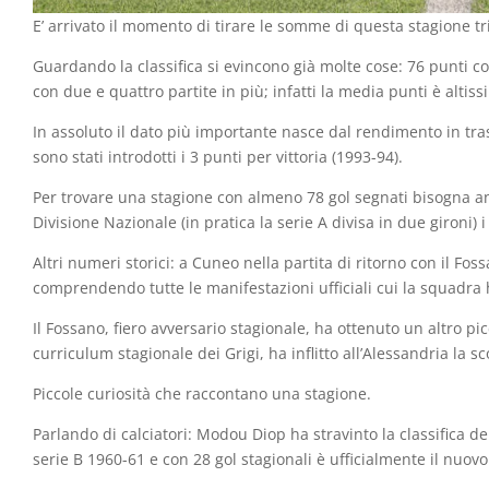
E’ arrivato il momento di tirare le somme di questa stagione tr
Guardando la classifica si evincono già molte cose: 76 punti 
con due e quattro partite in più; infatti la media punti è alti
In assoluto il dato più importante nasce dal rendimento in tra
sono stati introdotti i 3 punti per vittoria (1993-94).
Per trovare una stagione con almeno 78 gol segnati bisogna and
Divisione Nazionale (in pratica la serie A divisa in due gironi) 
Altri numeri storici: a Cuneo nella partita di ritorno con il Fos
comprendendo tutte le manifestazioni ufficiali cui la squadra 
Il Fossano, fiero avversario stagionale, ha ottenuto un altro p
curriculum stagionale dei Grigi, ha inflitto all’Alessandria la
Piccole curiosità che raccontano una stagione.
Parlando di calciatori: Modou Diop ha stravinto la classifica 
serie B 1960-61 e con 28 gol stagionali è ufficialmente il nuovo