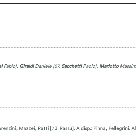
i
Fabio
],
Giraldi
Daniele
[57.
Sacchetti
Paolo
],
Mariotto
Massi
zini, Mazzei, Ratti [73. Rassu]. A disp.: Pinna, Pellegrini. All