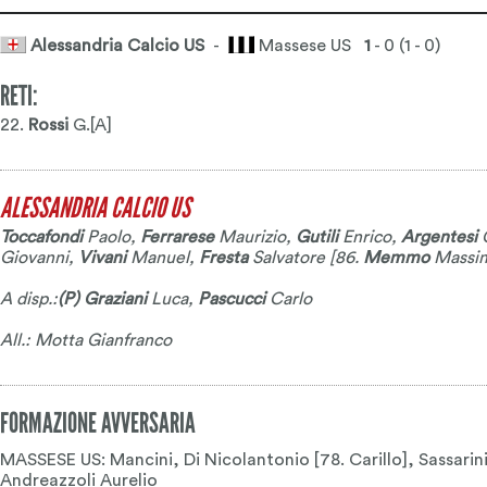
Alessandria Calcio US
-
Massese US
1
- 0 (1 - 0)
RETI:
22.
Rossi
G.[A]
ALESSANDRIA CALCIO US
Toccafondi
Paolo
,
Ferrarese
Maurizio
,
Gutili
Enrico
,
Argentesi
G
Giovanni
,
Vivani
Manuel
,
Fresta
Salvatore
[86.
Memmo
Massim
A disp.:
(P) Graziani
Luca
,
Pascucci
Carlo
All.: Motta Gianfranco
FORMAZIONE AVVERSARIA
MASSESE US: Mancini, Di Nicolantonio [78. Carillo], Sassarini, 
Andreazzoli Aurelio