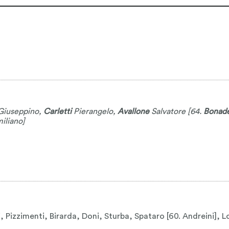
iuseppino
,
Carletti
Pierangelo
,
Avallone
Salvatore
[64.
Bonade
iliano
]
Pizzimenti, Birarda, Doni, Sturba, Spataro [60. Andreini], Loren