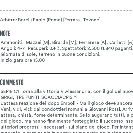
Arbitro: Borelli Paolo (Roma) [Ferrara, Tovone]
NOTE
COMMENTO