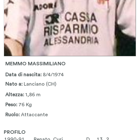
MEMMO MASSIMILIANO
Data di nascita:
8/4/1974
Nato a:
Lanciano (CH)
Altezza:
1,86 m
Peso:
76 Kg
Ruolo:
Attaccante
PROFILO
1990-91
Renato Curi
D
13
2