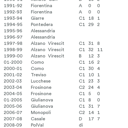
1991-92
Fiorentina
A
0
0
1992-93
Fiorentina
A
0
0
1993-94
Giarre
C1
18
1
1994-95
Pontedera
C1
29
2
1995-96
Alessandria
1996-97
Alessandria
1997-98
Alzano Virescit
C1
31
8
1998-99
Alzano Virescit
C1
32
11
1999-00
Alzano Virescit
B
12
3
01-2000
Como
C1
16
2
2000-01
Como
C1
30
4
2001-02
Treviso
C1
10
1
2002-03
Lucchese
C1
23
3
2003-04
Frosinone
C2
24
4
2004-05
Frosinone
C1
5
0
01-2005
Giulianova
C1
8
0
2005-06
Giulianova
C1
31
7
2006-07
Monopoli
C2
14
1
2007-08
Casale
D
17
7
2008-09
PolVal
di