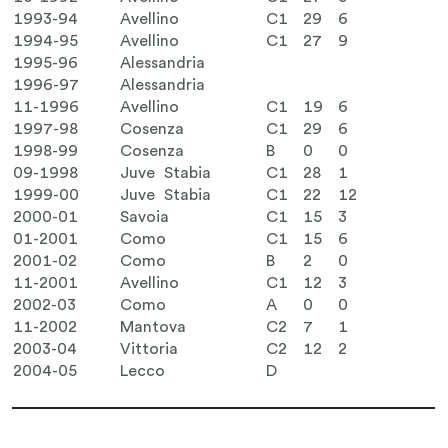
1993-94
Avellino
C1
29
6
1994-95
Avellino
C1
27
9
1995-96
Alessandria
1996-97
Alessandria
11-1996
Avellino
C1
19
6
1997-98
Cosenza
C1
29
6
1998-99
Cosenza
B
0
0
09-1998
Juve Stabia
C1
28
1
1999-00
Juve Stabia
C1
22
12
2000-01
Savoia
C1
15
3
01-2001
Como
C1
15
6
2001-02
Como
B
2
0
11-2001
Avellino
C1
12
3
2002-03
Como
A
0
0
11-2002
Mantova
C2
7
1
2003-04
Vittoria
C2
12
2
2004-05
Lecco
D