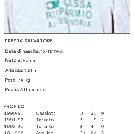
FRESTA SALVATORE
Data di nascita:
12/11/1968
Nato a:
Roma
Altezza:
1,81 m
Peso:
74 Kg
Ruolo:
Attaccante
PROFILO
1990-91
Casalotti
D
31
9
1991-92
Taranto
B
19
2
1992-93
Taranto
B
4
0
10-1992
Avellino
C1
27
5