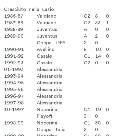
Cresciuto nella Lazio
1986-87
Valdiano
C2
8
0
1987-88
Valdiano
C2
33
1
1988-89
Juventus
A
0
0
1989-90
Juventus
A
2
0
Coppa UEFA
2
0
1990-91
Avellino
B
10
0
1991-92
Casale
C1
14
0
1992-93
Casale
C2
0
0
01-1993
Alessandria
1993-94
Alessandria
1994-95
Alessandria
1995-96
Alessandria
1996-97
Alessandria
1997-98
Alessandria
10-1997
Nocerina
C1
19
0
Playoff
3
0
1998-99
Nocerina
C1
30
0
Coppa Italia
2
0