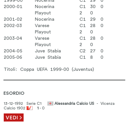
1999-00
Nocerina
C1
29
0
2000-01
Nocerina
C1
30
0
Playout
2
0
2001-02
Nocerina
C1
29
0
2002-03
Varese
C1
28
0
Playout
2
0
2003-04
Varese
C1
28
0
Playout
2
0
2004-05
Juve Stabia
C2
27
0
2005-06
Juve Stabia
C1
8
0
Titoli: Coppa UEFA 1999-00 (Juventus)
ESORDIO
13-12-1992 Serie C1
Alessandria Calcio US
- Vicenza
Calcio 1902
1
- 0