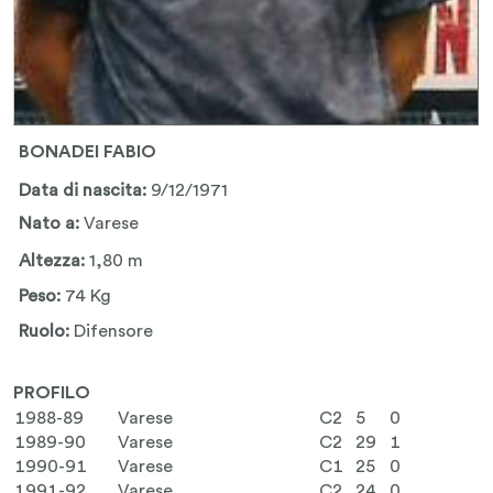
BONADEI FABIO
Data di nascita:
9/12/1971
Nato a:
Varese
Altezza:
1,80 m
Peso:
74 Kg
Ruolo:
Difensore
PROFILO
1988-89
Varese
C2
5
0
1989-90
Varese
C2
29
1
1990-91
Varese
C1
25
0
1991-92
Varese
C2
24
0