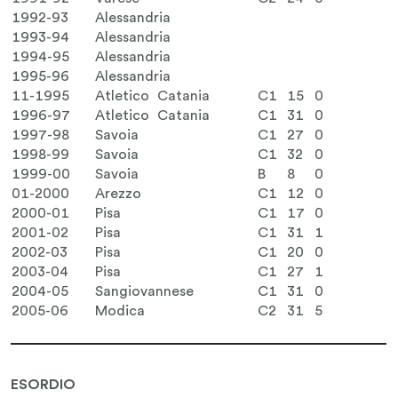
1992-93
Alessandria
1993-94
Alessandria
1994-95
Alessandria
1995-96
Alessandria
11-1995
Atletico Catania
C1
15
0
1996-97
Atletico Catania
C1
31
0
1997-98
Savoia
C1
27
0
1998-99
Savoia
C1
32
0
1999-00
Savoia
B
8
0
01-2000
Arezzo
C1
12
0
2000-01
Pisa
C1
17
0
2001-02
Pisa
C1
31
1
2002-03
Pisa
C1
20
0
2003-04
Pisa
C1
27
1
2004-05
Sangiovannese
C1
31
0
2005-06
Modica
C2
31
5
ESORDIO