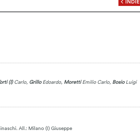
orti (I)
Carlo
,
Grillo
Edoardo
,
Moretti
Emilio Carlo
,
Bosio
Luigi
aschi. All.: Milano (I) Giuseppe