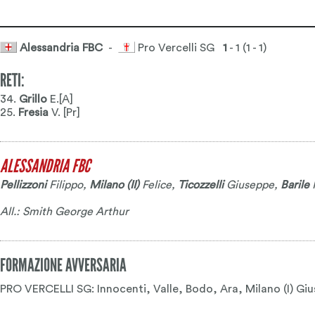
Alessandria FBC
-
Pro Vercelli SG
1
- 1 (1 - 1)
RETI:
34.
Grillo
E.[A]
25.
Fresia
V. [Pr]
ALESSANDRIA FBC
Pellizzoni
Filippo
,
Milano (II)
Felice
,
Ticozzelli
Giuseppe
,
Barile
F
All.: Smith George Arthur
FORMAZIONE AVVERSARIA
PRO VERCELLI SG: Innocenti, Valle, Bodo, Ara, Milano (I) Giuse