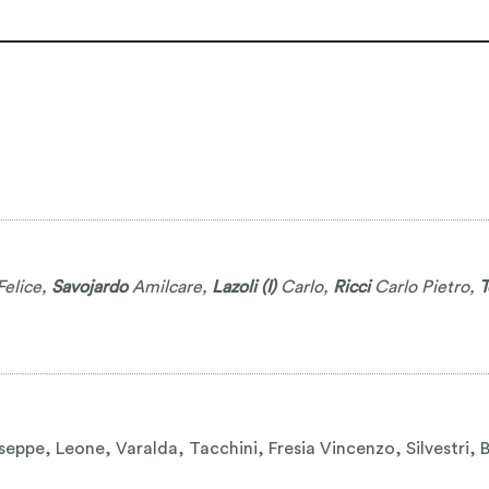
elice
,
Savojardo
Amilcare
,
Lazoli (I)
Carlo
,
Ricci
Carlo Pietro
,
T
ppe, Leone, Varalda, Tacchini, Fresia Vincenzo, Silvestri, Bin