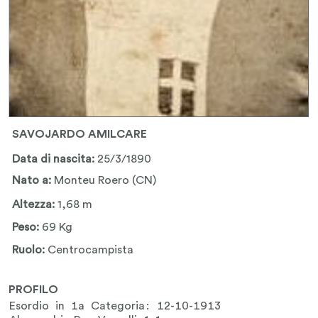
SAVOJARDO AMILCARE
Data di nascita:
25/3/1890
Nato a:
Monteu Roero (CN)
Altezza:
1,68 m
Peso:
69 Kg
Ruolo:
Centrocampista
PROFILO
Esordio in 1a Categoria: 12-10-1913