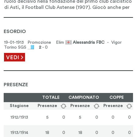
ESORDIO
19-01-1913 Promozione
Elim
Alessandria FBC
- Vigor
Torino SGS
2
- 0
PRESENZE
TOTALE
CAMPIONATO
COPPE
Stagione
Presenze
Presenze
Presenze
1912/1913
5
0
5
0
0
0
1913/1914
18
0
18
0
0
0