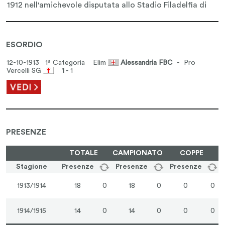
ESORDIO
12-10-1913 1ª Categoria
Elim
Alessandria FBC
- Pro
Vercelli SG
1
- 1
PRESENZE
TOTALE
CAMPIONATO
COPPE
Stagione
Presenze
Presenze
Presenze
1913/1914
18
0
18
0
0
0
1914/1915
14
0
14
0
0
0