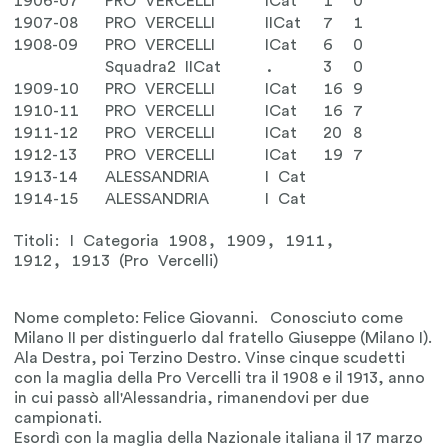
1906-07
PRO VERCELLI
ICat
1
0
1907-08
PRO VERCELLI
IICat
7
1
1908-09
PRO VERCELLI
ICat
6
0
Squadra2 IICat
.
3
0
1909-10
PRO VERCELLI
ICat
16
9
1910-11
PRO VERCELLI
ICat
16
7
1911-12
PRO VERCELLI
ICat
20
8
1912-13
PRO VERCELLI
ICat
19
7
1913-14
ALESSANDRIA
I Cat
1914-15
ALESSANDRIA
I Cat
Titoli: I Categoria 1908, 1909, 1911,
1912, 1913 (Pro Vercelli)