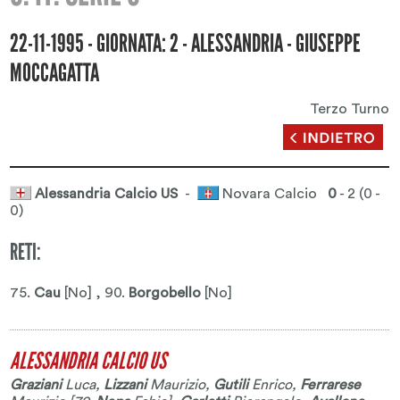
22-11-1995 - GIORNATA: 2 - ALESSANDRIA - GIUSEPPE
MOCCAGATTA
Terzo Turno
Alessandria Calcio US
-
Novara Calcio
0
- 2 (0 -
0)
RETI:
75.
Cau
[No] , 90.
Borgobello
[No]
ALESSANDRIA CALCIO US
Graziani
Luca
,
Lizzani
Maurizio
,
Gutili
Enrico
,
Ferrarese