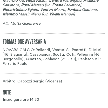
Maurizio
[79.
Nepa
Fabio
],
Carletti
Pierangelo
,
Avallone
Salvatore
,
Rossi
Matteo
[53.
Fresta
Salvatore
],
Notaristefano
Egidio
,
Venturi
Mauro
,
Fontana
Gaetano
,
Memmo
Massimiliano
[68.
Vivani
Manuel
]
All.: Motta Gianfranco
FORMAZIONE AVVERSARIA
NOVARA CALCIO: Rollandi, Venturi S., Pedretti, Di Muri
[46. Biagianti], Casabianca, Scotti, Coti, Pellegrini [46.
Borgobello], Guatteo, Schiavon [71. Cau], Panisson All.:
Ferrario Paolo
Arbitro: Capozzi Sergio (Vicenza)
NOTE