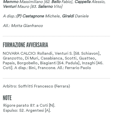
Memmo
Massimiliano
[62.
Bello
Fabio
],
Cappella
Alessio
,
Venturi
Mauro
[83.
Salierno
Vito
]
A disp.:
(P) Castagnone
Michele
,
Giraldi
Daniele
All.: Motta Gianfranco
FORMAZIONE AVVERSARIA
NOVARA CALCIO: Rollandi, Venturi S. [58. Schiavon],
Granzotto, Di Muri, Casabianca, Scotti, Guatteo,
Papais, Borgobello, Biagianti [64. Padula], Inzaghi [46.
Coti]. A disp.: Bini, Francone. All.: Ferrario Paolo
Arbitro: Soffritti Francesco (Ferrara)
NOTE