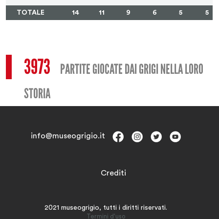
TOTALE
14
11
9
6
5
5
3973
PARTITE GIOCATE DAI GRIGI NELLA LORO
STORIA
info@museogrigio.it
Crediti
2021 museogrigio, tutti i diritti riservati.
Termini d'uso