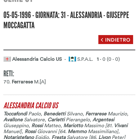
05-05-1996 - GIORNATA: 31 - ALESSANDRIA - GIUSEPPE
MOCCAGATTA
Alessandria Calcio US
-
S.P.A.L.
1
- 0 (0 - 0)
RETI:
70.
Ferrarese
M.[A]
ALESSANDRIA CALCIO US
Toccafondi
Paolo
,
Benedetti
Silvano
,
Ferrarese
Maurizio
,
Avallone
Salvatore
,
Carletti
Pierangelo
,
Argentesi
Giuseppino
,
Rossi
Matteo
,
Mariotto
Massimo
[81.
Vivani
Manuel
],
Rossi
Giovanni
[64.
Memmo
Massimiliano
],
Notaristefano
Egidio
,
Fresta
Salvatore
[86.
Livon
Peter
]