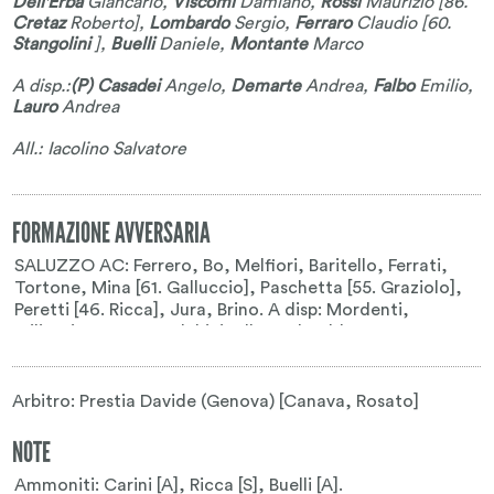
Dell'Erba
Giancarlo
,
Viscomi
Damiano
,
Rossi
Maurizio
[86.
Cretaz
Roberto
],
Lombardo
Sergio
,
Ferraro
Claudio
[60.
Stangolini
],
Buelli
Daniele
,
Montante
Marco
A disp.:
(P) Casadei
Angelo
,
Demarte
Andrea
,
Falbo
Emilio
,
Lauro
Andrea
All.: Iacolino Salvatore
FORMAZIONE AVVERSARIA
Arbitro: Prestia Davide (Genova) [Canava, Rosato]
NOTE