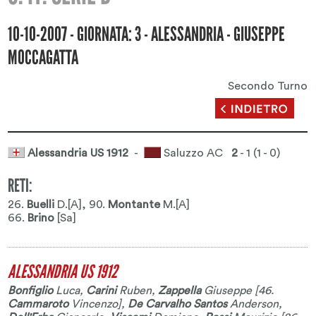
10-10-2007 - GIORNATA: 3 - ALESSANDRIA - GIUSEPPE
MOCCAGATTA
Secondo Turno
Alessandria US 1912
-
Saluzzo AC
2
- 1 (1 - 0)
RETI:
26.
Buelli
D.[A]
, 90.
Montante
M.[A]
66.
Brino
[Sa]
ALESSANDRIA US 1912
Bonfiglio
Luca
,
Carini
Ruben
,
Zappella
Giuseppe
[46.
Cammaroto
Vincenzo
],
De Carvalho Santos
Anderson
,