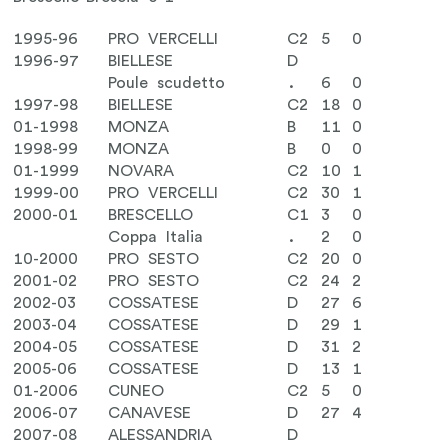
1995-96
PRO VERCELLI
C2
5
0
1996-97
BIELLESE
D
Poule scudetto
.
6
0
1997-98
BIELLESE
C2
18
0
01-1998
MONZA
B
11
0
1998-99
MONZA
B
0
0
01-1999
NOVARA
C2
10
1
1999-00
PRO VERCELLI
C2
30
1
2000-01
BRESCELLO
C1
3
0
Coppa Italia
.
2
0
10-2000
PRO SESTO
C2
20
0
2001-02
PRO SESTO
C2
24
2
2002-03
COSSATESE
D
27
6
2003-04
COSSATESE
D
29
1
2004-05
COSSATESE
D
31
2
2005-06
COSSATESE
D
13
1
01-2006
CUNEO
C2
5
0
2006-07
CANAVESE
D
27
4
2007-08
ALESSANDRIA
D