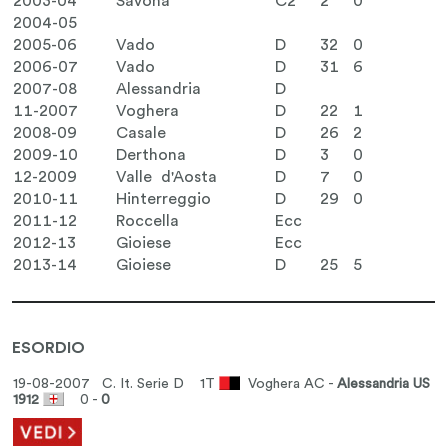
2003-04
Savona
C2
2
0
2004-05
2005-06
Vado
D
32
0
2006-07
Vado
D
31
6
2007-08
Alessandria
D
11-2007
Voghera
D
22
1
2008-09
Casale
D
26
2
2009-10
Derthona
D
3
0
12-2009
Valle d'Aosta
D
7
0
2010-11
Hinterreggio
D
29
0
2011-12
Roccella
Ecc
2012-13
Gioiese
Ecc
2013-14
Gioiese
D
25
5
ESORDIO
19-08-2007 C. It. Serie D
1T
Voghera AC -
Alessandria US
1912
0 -
0