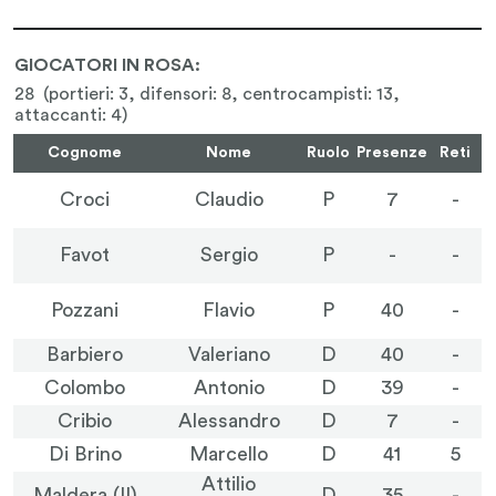
GIOCATORI IN ROSA:
28 (portieri: 3, difensori: 8, centrocampisti: 13,
attaccanti: 4)
Cognome
Nome
Ruolo
Presenze
Reti
Croci
Claudio
P
7
-
Favot
Sergio
P
-
-
Pozzani
Flavio
P
40
-
Barbiero
Valeriano
D
40
-
Colombo
Antonio
D
39
-
Cribio
Alessandro
D
7
-
Di Brino
Marcello
D
41
5
Attilio
Maldera (II)
D
35
-