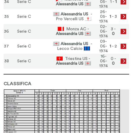
34
Serie C
05-
1 -
1
Alessandria US
1974
26-
Alessandria US
-
35
Serie C
05-
1
- 3
Pro Vercelli US
1974
02-
Monza AC -
3 -
36
Serie C
06-
Alessandria US
0
1974
09-
Alessandria US
-
37
Serie C
06-
1
- 2
Lecco Calcio
1974
16-
Triestina US -
0 -
38
Serie C
06-
Alessandria US
0
1974
CLASSIFICA