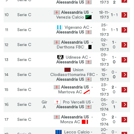
9
Serie C
Alessandria US
1973
2
Alessandria US
-
18-11-
10
Serie C
1
- 1
Venezia Calcio
1973
25-
Vigevano AC -
11
Serie C
11-
1 -
1
Alessandria US
1973
02-
Alessandria US
-
1
-
12
Serie C
12-
Derthona FBC
0
1973
09-
Udinese AC -
1 -
13
Serie C
12-
Alessandria US
0
1973
Union
16-
0 -
14
Serie C
Clodiasottomarina FBC -
12-
0
Alessandria US
1973
23-
Alessandria US
-
2
-
15
Serie C
12-
Mantova AC
0
1973
05-
Gir
Pro Vercelli US -
0 -
16
Serie C
01-
A
Alessandria US
1
1974
13-
Alessandria US
-
2
-
17
Serie C
01-
Monza AC
0
1974
20-
Lecco Calcio -
0 -