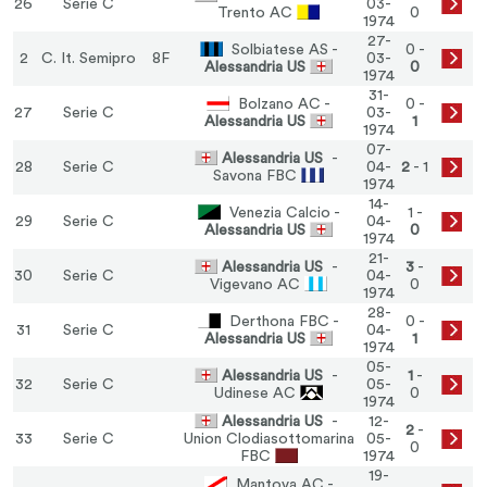
26
Serie C
03-
Trento AC
0
1974
27-
Solbiatese AS -
0 -
2
C. It. Semipro
8F
03-
Alessandria US
0
1974
31-
Bolzano AC -
0 -
27
Serie C
03-
Alessandria US
1
1974
07-
Alessandria US
-
28
Serie C
04-
2
- 1
Savona FBC
1974
14-
Venezia Calcio -
1 -
29
Serie C
04-
Alessandria US
0
1974
21-
Alessandria US
-
3
-
30
Serie C
04-
Vigevano AC
0
1974
28-
Derthona FBC -
0 -
31
Serie C
04-
Alessandria US
1
1974
05-
Alessandria US
-
1
-
32
Serie C
05-
Udinese AC
0
1974
Alessandria US
-
12-
2
-
33
Serie C
Union Clodiasottomarina
05-
0
FBC
1974
19-
Mantova AC -