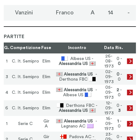
Vanzini
Franco
A
14
-
PARTITE
G.
Competizione
Fase
Incontro
Data
Ris.
26-
Albese US -
0 -
1
C. It. Semipro
Elim
08-
Alessandria US
0
1973
02-
Alessandria US
-
0
-
3
C. It. Semipro
Elim
09-
Derthona FBC
0
1973
05-
Alessandria US
-
2
-
4
C. It. Semipro
Elim
09-
Albese US
0
1973
12-
Derthona FBC -
0 -
6
C. It. Semipro
Elim
09-
Alessandria US
3
1973
16-
Gir
Alessandria US
-
1
-
1
Serie C
09-
A
Legnano AC
0
1973
23-
Gir
Padova AC -
0 -
2
Serie C
09-