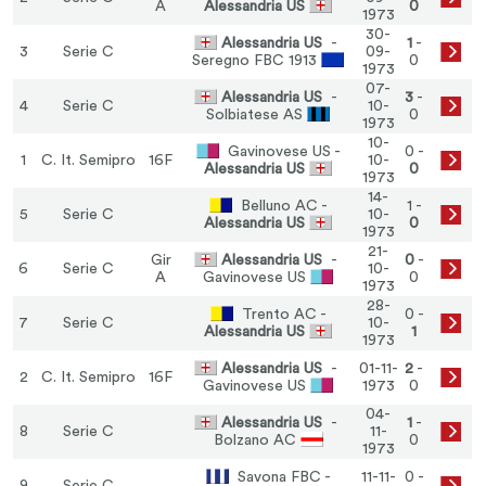
A
Alessandria US
0
1973
30-
Alessandria US
-
1
-
3
Serie C
09-
Seregno FBC 1913
0
1973
07-
Alessandria US
-
3
-
4
Serie C
10-
Solbiatese AS
0
1973
10-
Gavinovese US -
0 -
1
C. It. Semipro
16F
10-
Alessandria US
0
1973
14-
Belluno AC -
1 -
5
Serie C
10-
Alessandria US
0
1973
21-
Gir
Alessandria US
-
0
-
6
Serie C
10-
A
Gavinovese US
0
1973
28-
Trento AC -
0 -
7
Serie C
10-
Alessandria US
1
1973
Alessandria US
-
01-11-
2
-
2
C. It. Semipro
16F
Gavinovese US
1973
0
04-
Alessandria US
-
1
-
8
Serie C
11-
Bolzano AC
0
1973
Savona FBC -
11-11-
0 -