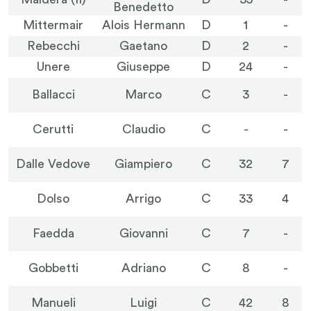
Benedetto
Mittermair
Alois Hermann
D
1
-
Rebecchi
Gaetano
D
2
-
Unere
Giuseppe
D
24
-
Ballacci
Marco
C
3
-
Cerutti
Claudio
C
-
-
Dalle Vedove
Giampiero
C
32
7
Dolso
Arrigo
C
33
4
Faedda
Giovanni
C
7
-
Gobbetti
Adriano
C
8
-
Manueli
Luigi
C
42
8