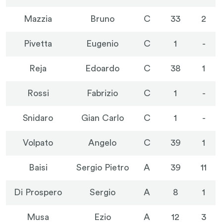
Mazzia
Bruno
C
33
2
Pivetta
Eugenio
C
1
-
Reja
Edoardo
C
38
1
Rossi
Fabrizio
C
1
-
Snidaro
Gian Carlo
C
1
-
Volpato
Angelo
C
39
1
Baisi
Sergio Pietro
A
39
11
Di Prospero
Sergio
A
8
1
Musa
Ezio
A
12
3