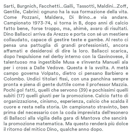
Sarti, Burgnich, Facchetti...Galli, Tassotti, Maldini...Zoff,
Gentile, Cabrini: ognuno ha la sua formazione della vita.
Come Pozzani, Maldera, Di Brino...e via andare.
Campionato 1973-74, si torna in B, dopo anni di calcio
fatto bene, forse troppo, ma, ahimè, avaro di risultati.
Dino Ballacci arriva da Arezzo e porta con sé un mestiere
collaudato, capace di gestire teste e gambe. Al resto ci
pensa una pattuglia di grandi professionisti, ancora
affamati e desiderosi di dire la loro. Ballacci scarica,
dopo l'espulsione nel derby interno con la Gavinovese, il
talentuoso ma ingestibile Musa e s'inventa Manueli ala
per i cross a Dalle Vedove. Questa è la svolta. A metà
campo governa Volpato, dietro ci pensano Barbiero e
Colombo. Undici titolari fissi, con una panchina sempre
pronta e piena di gente duttile come il professor Mazzia.
Pochi gol fatti, quelli che servono (39) e pochissimi quelli
subiti (17) quelli giusti per la promozione. Calcio fatto di
organizzazione, cinismo, esperienza, calcio che scalda il
cuore e resta nella storia. Un campionato stravinto, ben
prima del necessario con la coda imprevista dell'esonero
di Ballacci alla vigilia della gara di Mantova che sancirà
la promozione matematica. Ma questo renderà più dolce
il ritorno del mitico Dino, qualche anno dopo.