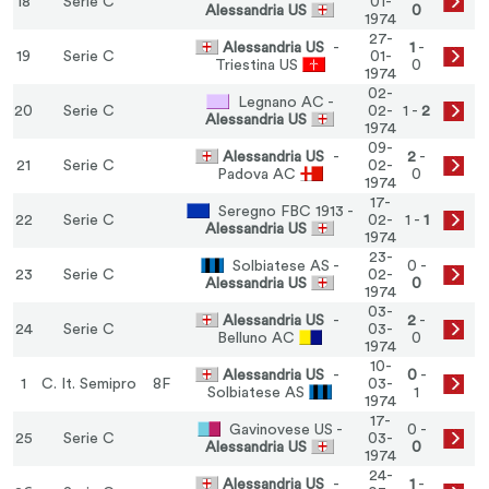
18
Serie C
01-
Alessandria US
0
1974
27-
Alessandria US
-
1
-
19
Serie C
01-
Triestina US
0
1974
02-
Legnano AC -
20
Serie C
02-
1 -
2
Alessandria US
1974
09-
Alessandria US
-
2
-
21
Serie C
02-
Padova AC
0
1974
17-
Seregno FBC 1913 -
22
Serie C
02-
1 -
1
Alessandria US
1974
23-
Solbiatese AS -
0 -
23
Serie C
02-
Alessandria US
0
1974
03-
Alessandria US
-
2
-
24
Serie C
03-
Belluno AC
0
1974
10-
Alessandria US
-
0
-
1
C. It. Semipro
8F
03-
Solbiatese AS
1
1974
17-
Gavinovese US -
0 -
25
Serie C
03-
Alessandria US
0
1974
24-
Alessandria US
-
1
-