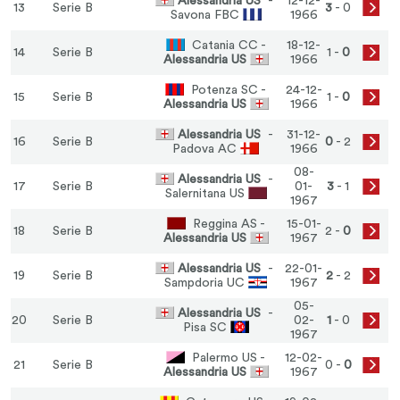
Alessandria US
-
12-12-
13
Serie B
3
- 0
Savona FBC
1966
Catania CC -
18-12-
14
Serie B
1 -
0
Alessandria US
1966
Potenza SC -
24-12-
15
Serie B
1 -
0
Alessandria US
1966
Alessandria US
-
31-12-
16
Serie B
0
- 2
Padova AC
1966
08-
Alessandria US
-
17
Serie B
01-
3
- 1
Salernitana US
1967
Reggina AS -
15-01-
18
Serie B
2 -
0
Alessandria US
1967
Alessandria US
-
22-01-
19
Serie B
2
- 2
Sampdoria UC
1967
05-
Alessandria US
-
20
Serie B
02-
1
- 0
Pisa SC
1967
Palermo US -
12-02-
21
Serie B
0 -
0
Alessandria US
1967