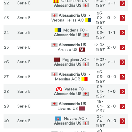
Catanzaro US -
19-02-
22
Serie B
3 -
1
Alessandria US
1967
26-
Alessandria US
-
23
Serie B
02-
0
- 2
Verona Hellas AC
1967
05-
Modena FC -
24
Serie B
03-
1 -
1
Alessandria US
1967
Alessandria US
-
12-03-
25
Serie B
2
- 0
Arezzo US
1967
Reggiana AC -
19-03-
26
Serie B
2 -
1
Alessandria US
1967
26-
Alessandria US
-
27
Serie B
03-
0
- 0
Messina ACR
1967
09-
Varese FC -
28
Serie B
04-
1 -
0
Alessandria US
1967
16-
Alessandria US
-
29
Serie B
04-
2
- 0
Livorno US
1967
23-
Novara AC -
30
Serie B
04-
0 -
0
Alessandria US
1967
30-