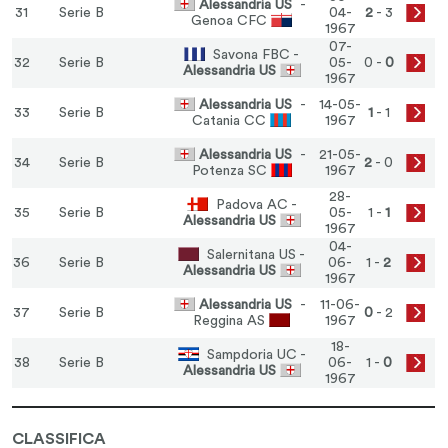
Alessandria US
-
31
Serie B
04-
2
- 3
Genoa CFC
1967
07-
Savona FBC -
32
Serie B
05-
0 -
0
Alessandria US
1967
Alessandria US
-
14-05-
33
Serie B
1
- 1
Catania CC
1967
Alessandria US
-
21-05-
34
Serie B
2
- 0
Potenza SC
1967
28-
Padova AC -
35
Serie B
05-
1 -
1
Alessandria US
1967
04-
Salernitana US -
36
Serie B
06-
1 -
2
Alessandria US
1967
Alessandria US
-
11-06-
37
Serie B
0
- 2
Reggina AS
1967
18-
Sampdoria UC -
38
Serie B
06-
1 -
0
Alessandria US
1967
CLASSIFICA