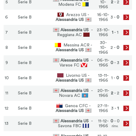
5
Serie B
10-
2
- 2
Modena FC
1966
Arezzo US -
16-10-
6
Serie B
3 -
0
Alessandria US
1966
Alessandria US
-
23-10-
7
Serie B
1
- 1
Reggiana AC
1966
30-
Messina ACR -
8
Serie B
10-
2 -
0
Alessandria US
1966
Alessandria US
-
06-11-
9
Serie B
0
- 3
Varese FC
1966
Livorno US -
13-11-
10
Serie B
1 -
0
Alessandria US
1966
Alessandria US
-
20-11-
11
Serie B
2
- 2
Novara AC
1966
Genoa CFC -
27-11-
12
Serie B
3 -
1
Alessandria US
1966
Alessandria US
-
11-12-
0
- 0
13
Serie B
Savona FBC
1966
rinv.