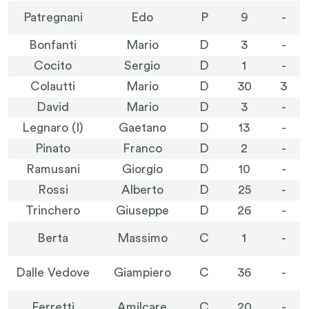
Patregnani
Edo
P
9
-
Bonfanti
Mario
D
3
-
Cocito
Sergio
D
1
-
Colautti
Mario
D
30
3
David
Mario
D
3
-
Legnaro (I)
Gaetano
D
13
-
Pinato
Franco
D
2
-
Ramusani
Giorgio
D
10
-
Rossi
Alberto
D
25
-
Trinchero
Giuseppe
D
26
-
Berta
Massimo
C
1
-
Dalle Vedove
Giampiero
C
36
-
Ferretti
Amilcare
C
20
-