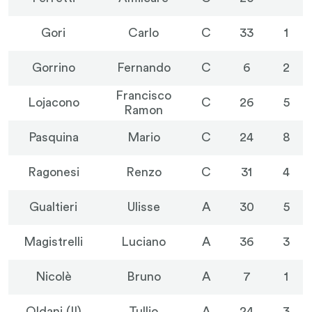
Gori
Carlo
C
33
1
Gorrino
Fernando
C
6
2
Francisco
Lojacono
C
26
5
Ramon
Pasquina
Mario
C
24
8
Ragonesi
Renzo
C
31
4
Gualtieri
Ulisse
A
30
5
Magistrelli
Luciano
A
36
3
Nicolè
Bruno
A
7
1
Oldani (II)
Tullio
A
24
3