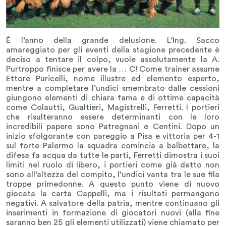
È l’anno della grande delusione. L’Ing. Sacco
amareggiato per gli eventi della stagione precedente è
deciso a tentare il colpo, vuole assolutamente la A.
Purtroppo finisce per avere la … C! Come trainer assume
Ettore Puricelli, nome illustre ed elemento esperto,
mentre a completare l’undici smembrato dalle cessioni
giungono elementi di chiara fama e di ottime capacità
come Colautti, Gualtieri, Magistrelli, Ferretti. I portieri
che risulteranno essere determinanti con le loro
incredibili papere sono Patregnani e Centini. Dopo un
inizio sfolgorante con pareggio a Pisa e vittoria per 4-1
sul forte Palermo la squadra comincia a balbettare, la
difesa fa acqua da tutte le parti, Ferretti dimostra i suoi
limiti nel ruolo di libero, i portieri come già detto non
sono all’altezza del compito, l’undici vanta tra le sue fila
troppe primedonne. A questo punto viene di nuovo
giocata la carta Cappelli, ma i risultati permangono
negativi. A salvatore della patria, mentre continuano gli
inserimenti in formazione di giocatori nuovi (alla fine
saranno ben 25 gli elementi utilizzati) viene chiamato per