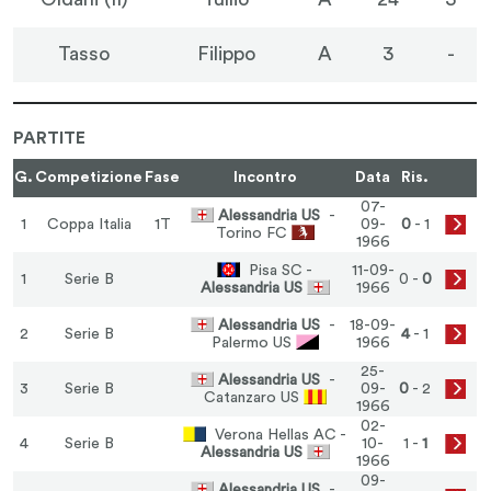
Tasso
Filippo
A
3
-
PARTITE
G.
Competizione
Fase
Incontro
Data
Ris.
07-
Alessandria US
-
1
Coppa Italia
1T
09-
0
- 1
Torino FC
1966
Pisa SC -
11-09-
1
Serie B
0 -
0
Alessandria US
1966
Alessandria US
-
18-09-
2
Serie B
4
- 1
Palermo US
1966
25-
Alessandria US
-
3
Serie B
09-
0
- 2
Catanzaro US
1966
02-
Verona Hellas AC -
4
Serie B
10-
1 -
1
Alessandria US
1966
09-
Alessandria US
-