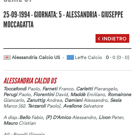
25-09-1994 - GIORNATA: 5 - ALESSANDRIA - GIUSEPPE
MOCCAGATTA
Alessandria Calcio US
-
Leffe Calcio
0
- 0 (0 - 0)
ALESSANDRIA CALCIO US
Toccafondi
Paolo
,
Farneti
Franco
,
Carletti
Pierangelo
,
Perugi
Paolo
,
Fiorentini
David
,
Maddè
Emiliano
,
Romairone
Giancarlo
,
Zanuttig
Andrea
,
Damiani
Alessandro
,
Sesia
Marco
[62.
Terzaroli
Paolo
],
Avallone
Salvatore
A disp.:
Bello
Fabio
,
(P) D'Amico
Alessandro
,
Livon
Peter
,
Mauro
Cristian
All.: Roselli Giorgio