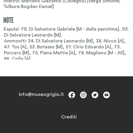
Arbitro: Martello Giacomo (Collegno) [Verga Simone;
Tulbure Bogdan Daniel]
NOTE
info@museogrigio.it
Crediti