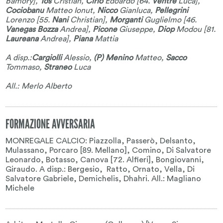
Bamory
],
Tos
Cristian
,
Cirio
Edoardo
[64.
Ventre
Luca
],
Cociobanu
Matteo Ionut
,
Nicco
Gianluca
,
Pellegrini
Lorenzo
[55.
Nani
Christian
],
Morganti
Guglielmo
[46.
Vanegas Bozza
Andrea
],
Picone
Giuseppe
,
Diop
Modou
[81.
Laureana
Andrea
],
Piana
Mattia
A disp.:
Cargiolli
Alessio
,
(P) Menino
Matteo
,
Sacco
Tommaso
,
Straneo
Luca
All.: Merlo Alberto
FORMAZIONE AVVERSARIA
MONREGALE CALCIO: Piazzolla, Passerò, Delsanto,
Mulassano, Porcaro [89. Mellano], Comino, Di Salvatore
Leonardo, Botasso, Canova [72. Alfieri], Bongiovanni,
Giraudo. A disp.: Bergesio, Ratto, Ornato, Vella, Di
Salvatore Gabriele, Demichelis, Dhahri. All.: Magliano
Michele