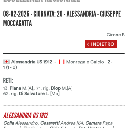
08-02-2026 - GIORNATA: 20 - ALESSANDRIA - GIUSEPPE
MOCCAGATTA
Girone B
Alessandria US 1912
-
Monregale Calcio
2
-
1 (1 - 0)
RETI:
13.
Piana
M.[A]
, 71. rig.
Diop
M.[A]
62. rig.
Di Salvatore
L. [Mo]
ALESSANDRIA US 1912
Colla
Alessandro
,
Cesaretti
Andrea
[64.
Camara
Papa