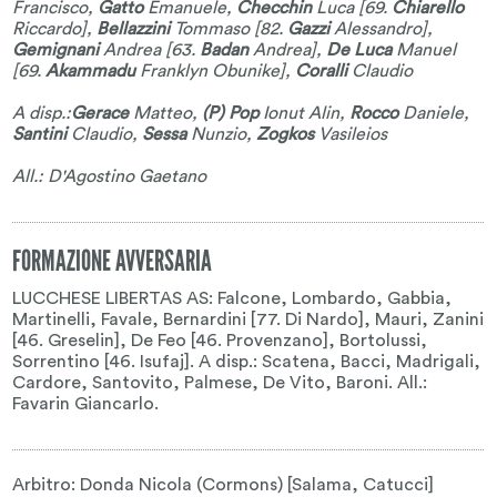
Francisco
,
Gatto
Emanuele
,
Checchin
Luca
[69.
Chiarello
Riccardo
],
Bellazzini
Tommaso
[82.
Gazzi
Alessandro
],
Gemignani
Andrea
[63.
Badan
Andrea
],
De Luca
Manuel
[69.
Akammadu
Franklyn Obunike
],
Coralli
Claudio
A disp.:
Gerace
Matteo
,
(P) Pop
Ionut Alin
,
Rocco
Daniele
,
Santini
Claudio
,
Sessa
Nunzio
,
Zogkos
Vasileios
All.: D'Agostino Gaetano
FORMAZIONE AVVERSARIA
LUCCHESE LIBERTAS AS: Falcone, Lombardo, Gabbia,
Martinelli, Favale, Bernardini [77. Di Nardo], Mauri, Zanini
[46. Greselin], De Feo [46. Provenzano], Bortolussi,
Sorrentino [46. Isufaj]. A disp.: Scatena, Bacci, Madrigali,
Cardore, Santovito, Palmese, De Vito, Baroni. All.:
Favarin Giancarlo.
Arbitro: Donda Nicola (Cormons) [Salama, Catucci]