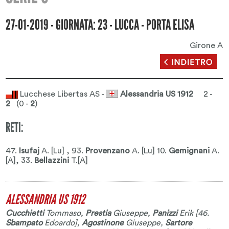
27-01-2019 - GIORNATA: 23 - LUCCA - PORTA ELISA
Girone A
Lucchese Libertas AS -
Alessandria US 1912
2 -
2
(0 -
2
)
RETI:
47.
Isufaj
A. [Lu] , 93.
Provenzano
A. [Lu] 10.
Gemignani
A.
[A]
, 33.
Bellazzini
T.[A]
ALESSANDRIA US 1912
Cucchietti
Tommaso
,
Prestia
Giuseppe
,
Panizzi
Erik
[46.
Sbampato
Edoardo
],
Agostinone
Giuseppe
,
Sartore