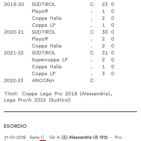
2019-20
SÜDTIROL
C
23
0
Playoff
.
1
0
Coppa Italia
.
2
0
Coppa LP
.
1
0
2020-21
SÜDTIROL
C
30
0
Playoff
.
2
0
Coppa Italia
.
2
0
2021-22
SÜDTIROL
C
31
0
Supercoppa LP
.
2
0
Coppa Italia
.
1
0
Coppa LP
.
3
0
2022-23
ANCONA
C
Titoli: Coppa Lega Pro 2018 (Alessandria),
Lega Pro/A 2022 (Sudtirol)
ESORDIO
21-01-2018 Serie C
Gir A
Alessandria US 1912
- Pro