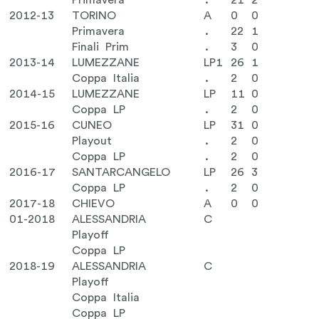
Primavera
.
21
2
2012-13
TORINO
A
0
0
Primavera
.
22
1
Finali Prim
.
3
0
2013-14
LUMEZZANE
LP1
26
1
Coppa Italia
.
2
0
2014-15
LUMEZZANE
LP
11
0
Coppa LP
.
2
0
2015-16
CUNEO
LP
31
0
Playout
.
2
0
Coppa LP
.
2
0
2016-17
SANTARCANGELO
LP
26
3
Coppa LP
.
2
0
2017-18
CHIEVO
A
0
0
01-2018
ALESSANDRIA
C
Playoff
Coppa LP
2018-19
ALESSANDRIA
C
Playoff
Coppa Italia
Coppa LP