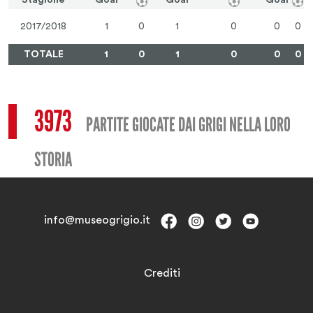
Stagione
Goal
Goal
Goal
2017/2018
1
0
1
0
0
0
TOTALE
1
0
1
0
0
0
3973
PARTITE GIOCATE DAI GRIGI NELLA LORO
STORIA
info@museogrigio.it
Crediti