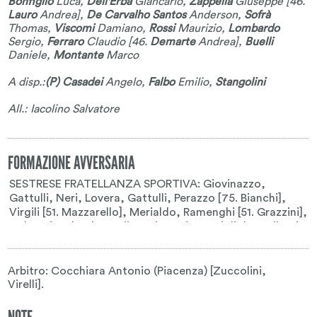
Bonfiglio
Luca
,
Dell'Erba
Giancarlo
,
Zappella
Giuseppe
[46.
Lauro
Andrea
],
De Carvalho Santos
Anderson
,
Sofrà
Thomas
,
Viscomi
Damiano
,
Rossi
Maurizio
,
Lombardo
Sergio
,
Ferraro
Claudio
[46.
Demarte
Andrea
],
Buelli
Daniele
,
Montante
Marco
A disp.:
(P) Casadei
Angelo
,
Falbo
Emilio
,
Stangolini
All.: Iacolino Salvatore
FORMAZIONE AVVERSARIA
Arbitro: Cocchiara Antonio (Piacenza) [Zuccolini,
Virelli].