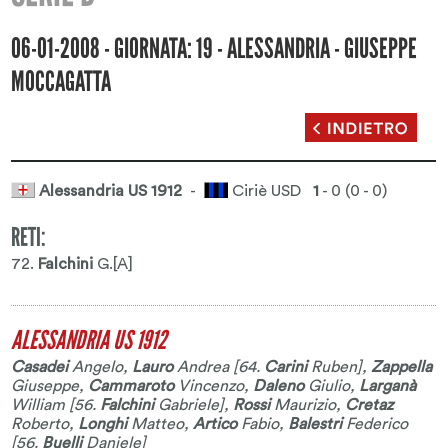
06-01-2008 - GIORNATA: 19 - ALESSANDRIA - GIUSEPPE
MOCCAGATTA
Alessandria US 1912
-
Ciriè USD
1
- 0 (0 - 0)
RETI:
72.
Falchini
G.[A]
ALESSANDRIA US 1912
Casadei
Angelo
,
Lauro
Andrea
[64.
Carini
Ruben
],
Zappella
Giuseppe
,
Cammaroto
Vincenzo
,
Daleno
Giulio
,
Larganà
William
[56.
Falchini
Gabriele
],
Rossi
Maurizio
,
Cretaz
Roberto
,
Longhi
Matteo
,
Artico
Fabio
,
Balestri
Federico
[56.
Buelli
Daniele
]