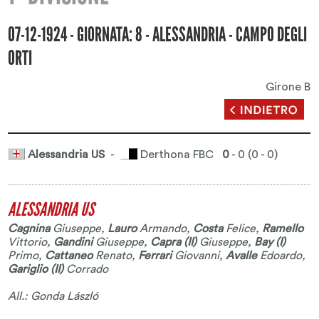
07-12-1924 - GIORNATA: 8 - ALESSANDRIA - CAMPO DEGLI
ORTI
Girone B
Alessandria US
-
Derthona FBC
0
- 0 (0 - 0)
ALESSANDRIA US
Cagnina
Giuseppe
,
Lauro
Armando
,
Costa
Felice
,
Ramello
Vittorio
,
Gandini
Giuseppe
,
Capra (II)
Giuseppe
,
Bay (I)
Primo
,
Cattaneo
Renato
,
Ferrari
Giovanni
,
Avalle
Edoardo
,
Gariglio (II)
Corrado
All.: Gonda László