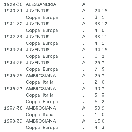
1929-30
ALESSANDRIA
A
1930-31
JUVENTUS
A
24
16
Coppa Europa
.
3
1
1931-32
JUVENTUS
A
33
17
Coppa Europa
.
4
0
1932-33
JUVENTUS
A
33
11
Coppa Europa
.
4
1
1933-34
JUVENTUS
A
34
16
Coppa Europa
.
6
2
1934-35
JUVENTUS
A
26
7
Coppa Europa
.
7
5
1935-36
AMBROSIANA
A
25
7
Coppa Italia
.
2
0
1936-37
AMBROSIANA
A
30
7
Coppa Italia
.
3
3
Coppa Europa
.
6
2
1937-38
AMBROSIANA
A
30
9
Coppa Italia
.
1
0
1938-39
AMBROSIANA
A
15
0
Coppa Europa
.
4
3