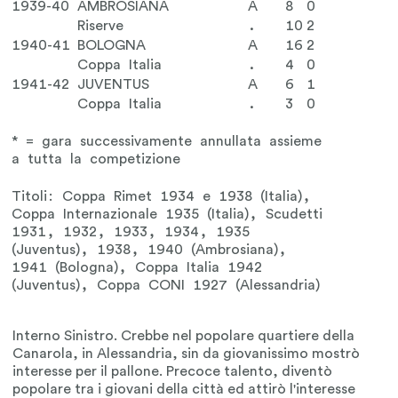
1939-40
AMBROSIANA
A
8
0
Riserve
.
10
2
1940-41
BOLOGNA
A
16
2
Coppa Italia
.
4
0
1941-42
JUVENTUS
A
6
1
Coppa Italia
.
3
0
* = gara successivamente annullata assieme
a tutta la competizione
Titoli: Coppa Rimet 1934 e 1938 (Italia),
Coppa Internazionale 1935 (Italia), Scudetti
1931, 1932, 1933, 1934, 1935
(Juventus), 1938, 1940 (Ambrosiana),
1941 (Bologna), Coppa Italia 1942
(Juventus), Coppa CONI 1927 (Alessandria)