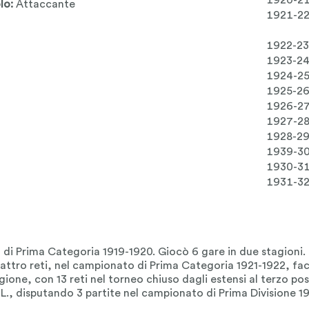
1920-2
lo:
Attaccante
1921-2
1922-23
1923-2
1924-2
1925-2
1926-2
1927-2
1928-2
1939-3
1930-3
1931-3