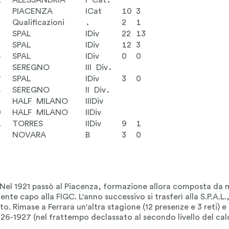
1
ALESSANDRIA
I Cat.
2
PIACENZA
ICat
10
3
Qualificazioni
.
2
1
SPAL
IDiv
22
13
4
SPAL
IDiv
12
3
5
SPAL
IDiv
0
0
6
SEREGNO
III Div.
7
SPAL
IDiv
3
0
8
SEREGNO
II Div.
9
HALF MILANO
IIIDiv
0
HALF MILANO
IIDiv
1
TORRES
IIDiv
9
1
2
NOVARA
B
3
0