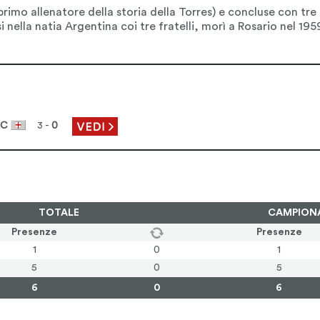
BC
3 -
0
TOTALE
CAMPION
Presenze
Presenze
1
0
1
5
0
5
6
0
6