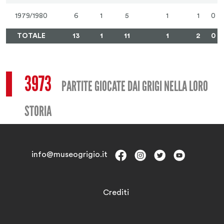
1979/1980
6
1
5
1
1
0
TOTALE
13
1
11
1
2
0
3973
PARTITE GIOCATE DAI GRIGI NELLA LORO
STORIA
info@museogrigio.it
Crediti