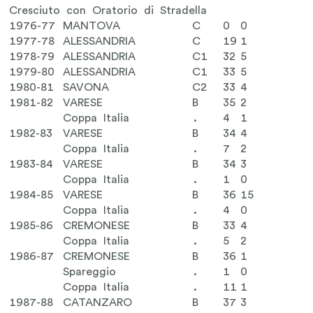
Cresciuto con Oratorio di Stradella
1976-77
MANTOVA
C
0
0
1977-78
ALESSANDRIA
C
19
1
1978-79
ALESSANDRIA
C1
32
5
1979-80
ALESSANDRIA
C1
33
5
1980-81
SAVONA
C2
33
4
1981-82
VARESE
B
35
2
Coppa Italia
.
4
1
1982-83
VARESE
B
34
4
Coppa Italia
.
7
2
1983-84
VARESE
B
34
3
Coppa Italia
.
1
0
1984-85
VARESE
B
36
15
Coppa Italia
.
4
0
1985-86
CREMONESE
B
33
4
Coppa Italia
.
5
2
1986-87
CREMONESE
B
36
1
Spareggio
.
1
0
Coppa Italia
.
11
1
1987-88
CATANZARO
B
37
3