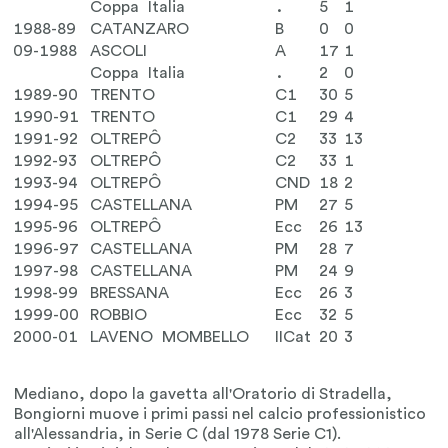
Coppa Italia
.
5
1
1988-89
CATANZARO
B
0
0
09-1988
ASCOLI
A
17
1
Coppa Italia
.
2
0
1989-90
TRENTO
C1
30
5
1990-91
TRENTO
C1
29
4
1991-92
OLTREPÔ
C2
33
13
1992-93
OLTREPÔ
C2
33
1
1993-94
OLTREPÔ
CND
18
2
1994-95
CASTELLANA
PM
27
5
1995-96
OLTREPÔ
Ecc
26
13
1996-97
CASTELLANA
PM
28
7
1997-98
CASTELLANA
PM
24
9
1998-99
BRESSANA
Ecc
26
3
1999-00
ROBBIO
Ecc
32
5
2000-01
LAVENO MOMBELLO
IICat
20
3