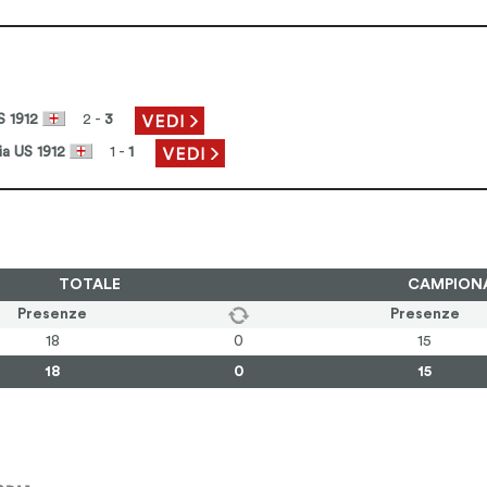
S 1912
2 -
3
ia US 1912
1 -
1
TOTALE
CAMPION
Presenze
Presenze
18
0
15
18
0
15