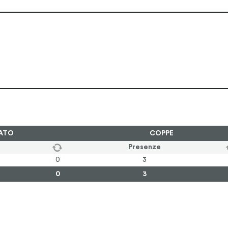
ATO
COPPE
Presenze
0
3
0
3