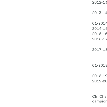
2012-1
2013-1
01-201
2014-1
2015-1
2016-1
2017-1
01-201
2018-1
2019-2
Ch Cham
campion