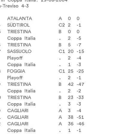
 in Coppa Italia: 29-08-2004
a-Treviso 4-3
3
ATALANTA
A
0
0
4
SÜDTIROL
C2
2
-1
5
TRIESTINA
B
0
0
Coppa Italia
.
2
-5
6
TRIESTINA
B
5
-7
7
SASSUOLO
C1
20
-15
Playoff
.
2
-4
Coppa Italia
.
1
-3
8
FOGGIA
C1
25
-25
Playoff
.
2
-1
9
TRIESTINA
B
42
-47
Coppa Italia
.
2
-2
0
TRIESTINA
B
23
-33
Coppa Italia
.
3
-3
0
CAGLIARI
A
3
-4
1
CAGLIARI
A
38
-51
2
CAGLIARI
A
36
-46
Coppa Italia
.
1
-1