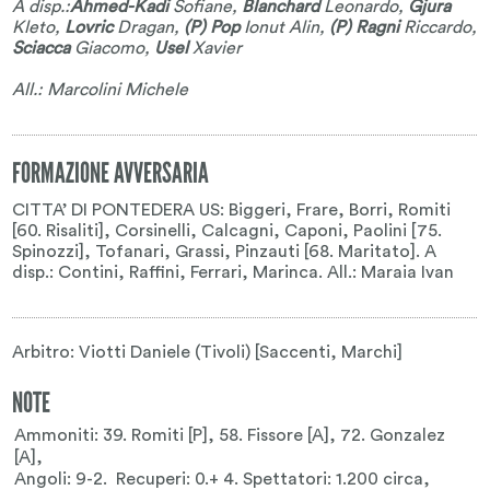
A disp.:
Ahmed-Kadi
Sofiane
,
Blanchard
Leonardo
,
Gjura
Kleto
,
Lovric
Dragan
,
(P) Pop
Ionut Alin
,
(P) Ragni
Riccardo
,
Sciacca
Giacomo
,
Usel
Xavier
All.: Marcolini Michele
FORMAZIONE AVVERSARIA
CITTA’ DI PONTEDERA US: Biggeri, Frare, Borri, Romiti
[60. Risaliti], Corsinelli, Calcagni, Caponi, Paolini [75.
Spinozzi], Tofanari, Grassi, Pinzauti [68. Maritato]. A
disp.: Contini, Raffini, Ferrari, Marinca. All.: Maraia Ivan
Arbitro: Viotti Daniele (Tivoli) [Saccenti, Marchi]
NOTE