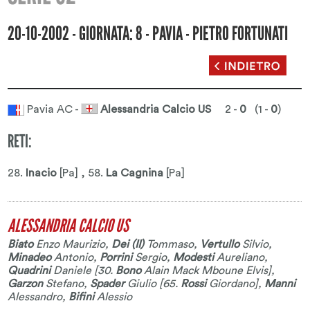
20-10-2002 - GIORNATA: 8 - PAVIA - PIETRO FORTUNATI
Pavia AC -
Alessandria Calcio US
2 -
0
(1 -
0
)
RETI:
28.
Inacio
[Pa] , 58.
La Cagnina
[Pa]
ALESSANDRIA CALCIO US
Biato
Enzo Maurizio
,
Dei (II)
Tommaso
,
Vertullo
Silvio
,
Minadeo
Antonio
,
Porrini
Sergio
,
Modesti
Aureliano
,
Quadrini
Daniele
[30.
Bono
Alain Mack Mboune Elvis
],
Garzon
Stefano
,
Spader
Giulio
[65.
Rossi
Giordano
],
Manni
Alessandro
,
Bifini
Alessio