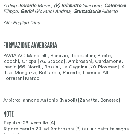
A disp.:
Berardo
Marco
,
(P) Brichetto
Giacomo
,
Catenacci
Filippo
,
Gerini
Giovanni Andrea
,
Gruttadauria
Alberto
All.: Pagliari Dino
FORMAZIONE AVVERSARIA
PAVIA AC: Mandrelli, Sanavio, Todeschini; Preite,
Zocchi, Crippa [76. Stocco], Ambrosoni, Cardamone,
Inacio [66. Nordi], Rossini, La Cagnina [70. Piovesan]. A
disp: Monguzzi, Bottarelli, Parente, Liverani. All:
Torresani Marco
Arbitro: Iannone Antonio (Napoli) [Zanatta, Bonesso]
NOTE