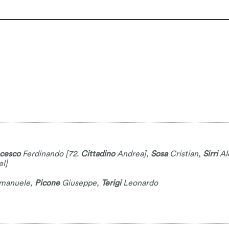
ncesco
Ferdinando
[72.
Cittadino
Andrea
],
Sosa
Cristian
,
Sirri
Al
el
]
manuele
,
Picone
Giuseppe
,
Terigi
Leonardo