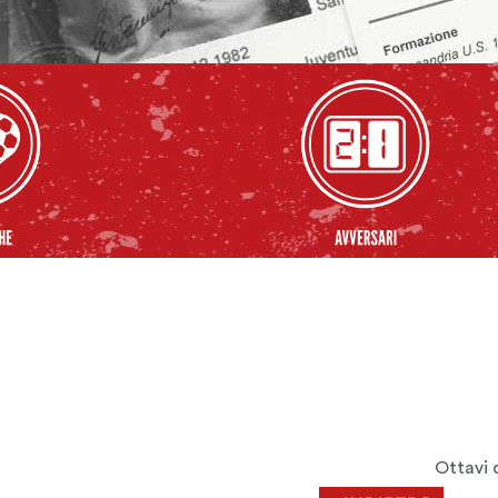
Ottavi d