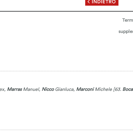
Term
supple
ex
,
Marras
Manuel
,
Nicco
Gianluca
,
Marconi
Michele
[63.
Boca