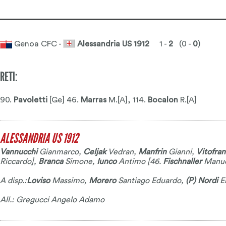
Genoa CFC -
Alessandria US 1912
1 -
2
(0 -
0
)
RETI:
90.
Pavoletti
[Ge] 46.
Marras
M.[A]
, 114.
Bocalon
R.[A]
ALESSANDRIA US 1912
Vannucchi
Gianmarco
,
Celjak
Vedran
,
Manfrin
Gianni
,
Vitofra
Riccardo
],
Branca
Simone
,
Iunco
Antimo
[46.
Fischnaller
Manu
A disp.:
Loviso
Massimo
,
Morero
Santiago Eduardo
,
(P) Nordi
E
All.: Gregucci Angelo Adamo