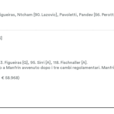
eiras, Ntcham [90. Lazovic], Pavoletti, Pandev [56. Perotti],
i]