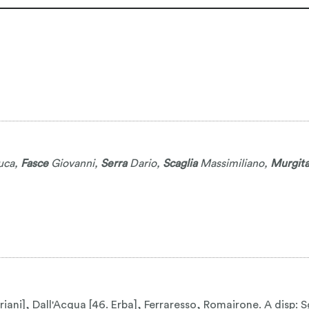
uca
,
Fasce
Giovanni
,
Serra
Dario
,
Scaglia
Massimiliano
,
Murgit
iani], Dall'Acqua [46. Erba], Ferraresso, Romairone. A disp: S