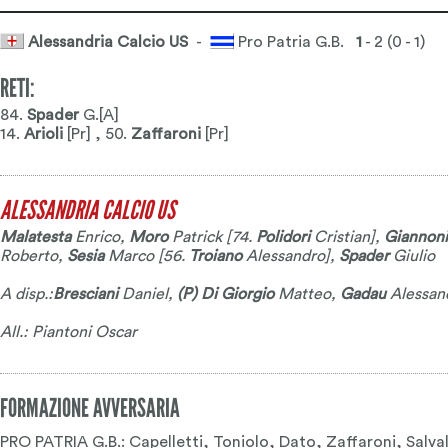
Alessandria Calcio US
-
Pro Patria G.B.
1
- 2 (0 - 1)
RETI:
84.
Spader
G.[A]
14.
Arioli
[Pr] , 50.
Zaffaroni
[Pr]
ALESSANDRIA CALCIO US
Malatesta
Enrico
,
Moro
Patrick
[74.
Polidori
Cristian
],
Giannoni
Roberto
,
Sesia
Marco
[56.
Troiano
Alessandro
],
Spader
Giulio
A disp.:
Bresciani
Daniel
,
(P) Di Giorgio
Matteo
,
Gadau
Alessan
All.: Piantoni Oscar
FORMAZIONE AVVERSARIA
PRO PATRIA G.B.: Capelletti, Toniolo, Dato, Zaffaroni, Salval