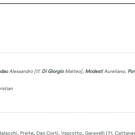
dau
Alessandro
[17.
Di Giorgio
Matteo
],
Modesti
Aureliano
,
Por
istian
Balacchi, Preite, Dan.Corti, Vascotto, Garavelli (71. Cattane