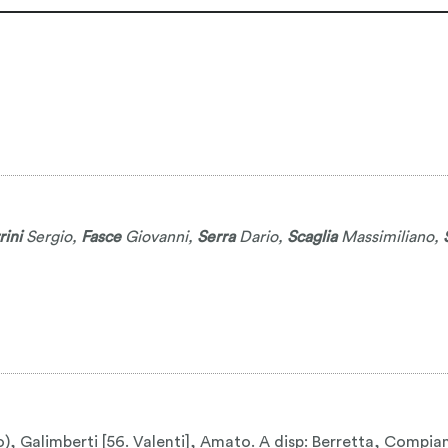
rini
Sergio
,
Fasce
Giovanni
,
Serra
Dario
,
Scaglia
Massimiliano
,
o), Galimberti [56. Valenti], Amato. A disp: Berretta, Compian