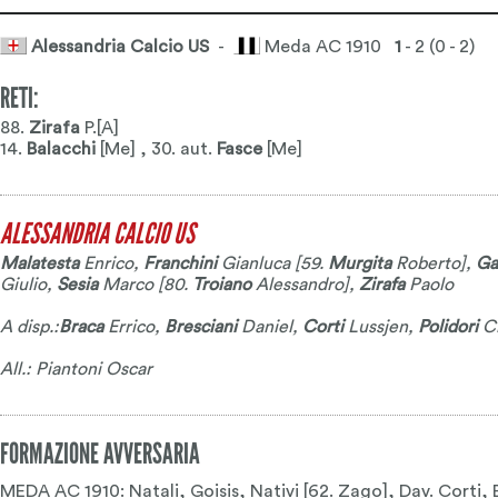
Alessandria Calcio US
-
Meda AC 1910
1
- 2 (0 - 2)
RETI:
88.
Zirafa
P.[A]
14.
Balacchi
[Me] , 30. aut.
Fasce
[Me]
ALESSANDRIA CALCIO US
Malatesta
Enrico
,
Franchini
Gianluca
[59.
Murgita
Roberto
],
Ga
Giulio
,
Sesia
Marco
[80.
Troiano
Alessandro
],
Zirafa
Paolo
A disp.:
Braca
Errico
,
Bresciani
Daniel
,
Corti
Lussjen
,
Polidori
Cr
All.: Piantoni Oscar
FORMAZIONE AVVERSARIA
MEDA AC 1910: Natali, Goisis, Nativi [62. Zago], Dav. Corti, 