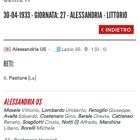
30-04-1933 - GIORNATA: 27 - ALESSANDRIA - LITTORIO
Alessandria US
-
Lazio SS
0
- 1 (0 - 1)
RETI:
6.
Pastore
[La]
ALESSANDRIA US
Mosele
Vittorio
,
Lombardo
Umberto
,
Fenoglio
Giuseppe
,
Avalle
Edoardo
,
Costenaro
Gino
,
Barale
Oreste
,
Cattaneo
Renato
,
Scagliotti
Cinzio
,
Notti (I)
Alfredo
,
Marchina
Libero
,
Borelli
Michele
All.: Bachmann Heinrich