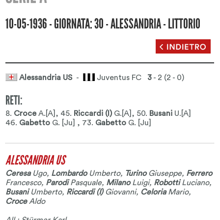
10-05-1936 - GIORNATA: 30 - ALESSANDRIA - LITTORIO
Alessandria US
-
Juventus FC
3
- 2 (2 - 0)
RETI:
8.
Croce
A.[A]
, 45.
Riccardi (I)
G.[A]
, 50.
Busani
U.[A]
46.
Gabetto
G. [Ju] , 73.
Gabetto
G. [Ju]
ALESSANDRIA US
Ceresa
Ugo
,
Lombardo
Umberto
,
Turino
Giuseppe
,
Ferrero
Francesco
,
Parodi
Pasquale
,
Milano
Luigi
,
Robotti
Luciano
,
Busani
Umberto
,
Riccardi (I)
Giovanni
,
Celoria
Mario
,
Croce
Aldo
All.: Stürmer Karl