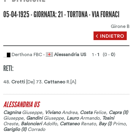
05-04-1925 - GIORNATA: 21 - TORTONA - VIA FORNACI
Girone B
Derthona FBC -
Alessandria US
1 -
1
(0 -
0
)
RETI:
48.
Crotti
[De] 73.
Cattaneo
R.[A]
ALESSANDRIA US
Cagnina
Giuseppe
,
Viviano
Andrea
,
Costa
Felice
,
Capra (II)
Giuseppe
,
Gandini
Giuseppe
,
Lauro
Armando
,
Tosini
Oreste
,
Baloncieri
Adolfo
,
Cattaneo
Renato
,
Bay (I)
Primo
,
Gariglio (II)
Corrado