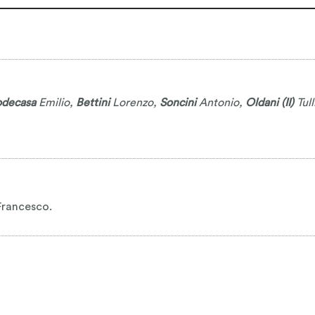
decasa
Emilio
,
Bettini
Lorenzo
,
Soncini
Antonio
,
Oldani (II)
Tull
 Francesco.