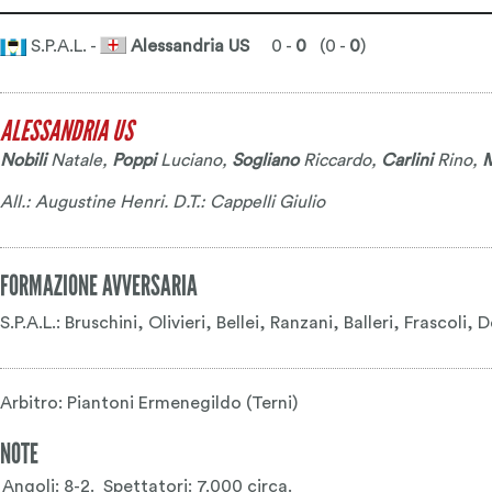
S.P.A.L. -
Alessandria US
0 -
0
(0 -
0
)
ALESSANDRIA US
Nobili
Natale
,
Poppi
Luciano
,
Sogliano
Riccardo
,
Carlini
Rino
,
M
All.: Augustine Henri. D.T.: Cappelli Giulio
FORMAZIONE AVVERSARIA
S.P.A.L.: Bruschini, Olivieri, Bellei, Ranzani, Balleri, Frascol
Arbitro: Piantoni Ermenegildo (Terni)
NOTE