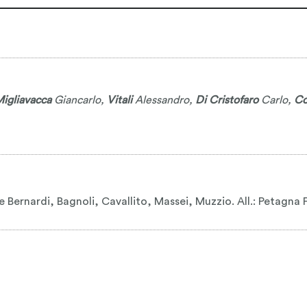
igliavacca
Giancarlo
,
Vitali
Alessandro
,
Di Cristofaro
Carlo
,
Co
i, De Bernardi, Bagnoli, Cavallito, Massei, Muzzio. All.: Petagna