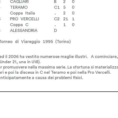
3
CAGLIARI
B
2
0
4
TERAMO
C1
5
0
Coppa Italia
.
2
0
5
PRO VERCELLI
C2
21
1
Coppa C
.
1
0
6
ALESSANDRIA
D
 Torneo di Viareggio 1995 (Torino)