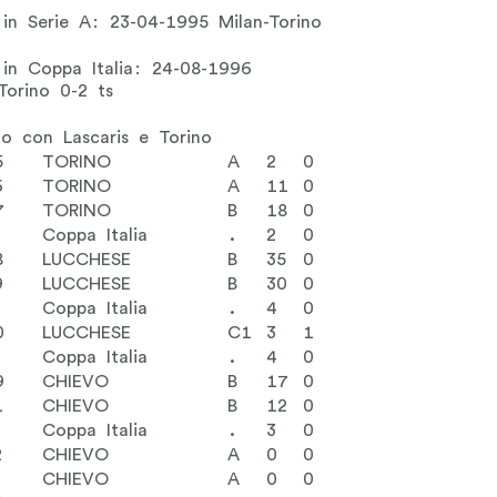
 in Serie A: 23-04-1995 Milan-Torino
 in Coppa Italia: 24-08-1996
Torino 0-2 ts
to con Lascaris e Torino
5
TORINO
A
2
0
6
TORINO
A
11
0
7
TORINO
B
18
0
Coppa Italia
.
2
0
8
LUCCHESE
B
35
0
9
LUCCHESE
B
30
0
Coppa Italia
.
4
0
0
LUCCHESE
C1
3
1
Coppa Italia
.
4
0
9
CHIEVO
B
17
0
1
CHIEVO
B
12
0
Coppa Italia
.
3
0
2
CHIEVO
A
0
0
3
CHIEVO
A
0
0