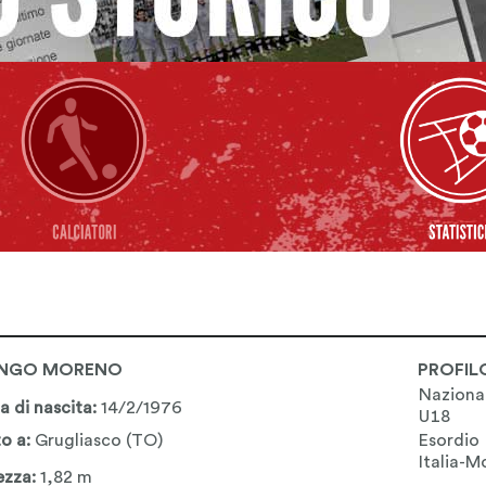
NGO MORENO
PROFIL
Naziona
a di nascita:
14/2/1976
U18
o a:
Grugliasco (TO)
Esordio
Italia-
ezza:
1,82 m