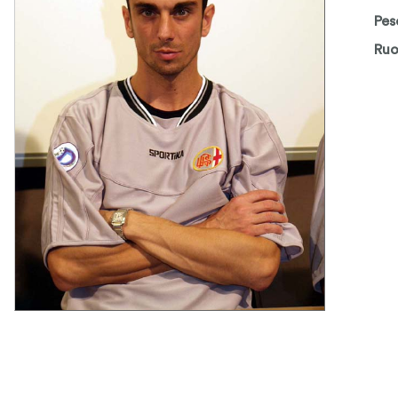
Pes
Ruo