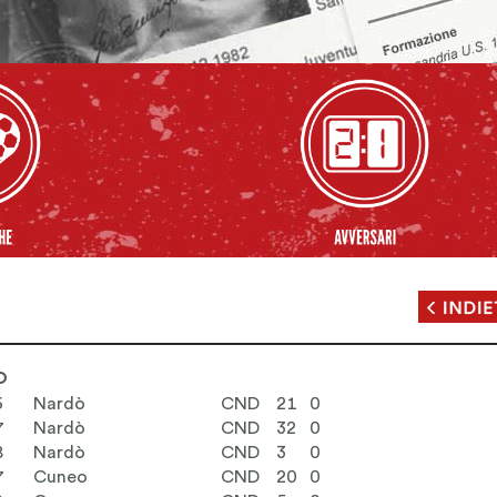
O
6
Nardò
CND
21
0
7
Nardò
CND
32
0
8
Nardò
CND
3
0
7
Cuneo
CND
20
0