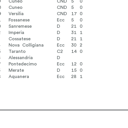
9
Cuneo
CND
5
0
0
Cuneo
CND
5
0
9
Versilia
CND
17
0
1
Fossanese
Ecc
5
0
0
Sanremese
D
21
0
2
Imperia
D
31
1
3
Cossatese
D
21
1
4
Nova Colligiana
Ecc
30
2
5
Taranto
C2
14
0
6
Alessandria
D
7
Pontedecimo
Ecc
12
0
6
Merate
D
15
0
8
Aquanera
Ecc
28
1