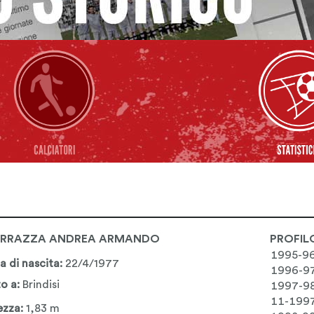
RRAZZA ANDREA ARMANDO
PROFIL
1995-9
a di nascita:
22/4/1977
1996-9
o a:
Brindisi
1997-9
11-199
ezza:
1,83 m