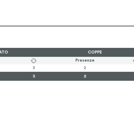
ATO
COPPE
Presenze
3
2
3
2