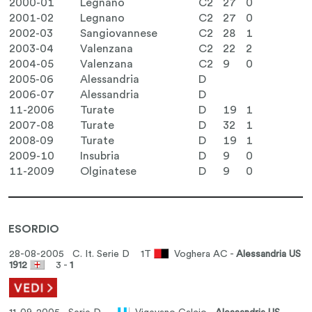
2000-01
Legnano
C2
27
0
2001-02
Legnano
C2
27
0
2002-03
Sangiovannese
C2
28
1
2003-04
Valenzana
C2
22
2
2004-05
Valenzana
C2
9
0
2005-06
Alessandria
D
2006-07
Alessandria
D
11-2006
Turate
D
19
1
2007-08
Turate
D
32
1
2008-09
Turate
D
19
1
2009-10
Insubria
D
9
0
11-2009
Olginatese
D
9
0
ESORDIO
28-08-2005 C. It. Serie D
1T
Voghera AC -
Alessandria US
1912
3 -
1